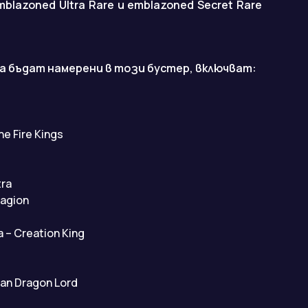
blazoned Ultra Rare и emblazoned Secret Rare
а бъдат намерени в този бустер, включват:
he Fire Kings
tra
ragion
 – Creation King
ean Dragon Lord