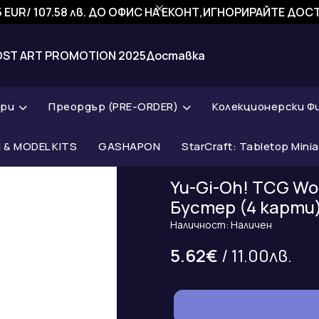
 EUR/ 107.58 лв. ДО ОФИС НА ЕКОНТ,ИГНОРИРАЙТЕ ДО
OST ART PROMOTION 2025
Доставка
ари
Преордър (PRE-ORDER)
Колекционерски Ф
& MODEL KITS
GASHAPON
StarCraft: Tabletop Mini
Yu-Gi-Oh! TCG Wo
Бустер (4 карти
Наличност: Наличен
5.62€
/ 11.00лв.