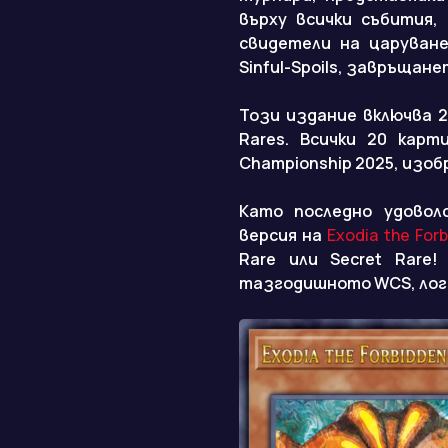
върху всички събития,
свидетели на царуване
Sinful-Spoils, завръщане
Този издание включва 20
Rares. Всички 20 кар
Championship 2025, изоб
Като последно удовол
версия на
Exodia the For
Rare или Secret Rare
тазгодишното WCS, лого