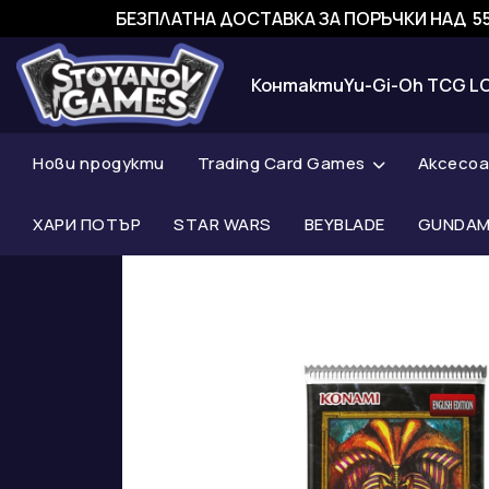
БЕЗПЛАТНА ДОСТАВКА ЗА ПОРЪЧКИ НАД 55
Контакти
Yu-Gi-Oh TCG L
Нови продукти
Trading Card Games
Аксесо
ХАРИ ПОТЪР
STAR WARS
BEYBLADE
GUNDAM 