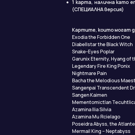
1 карта, налична като em
(СПЕЦИАЛНА версия)
Картите, които могат д
Exodia the Forbidden One
Diabellstar the Black Witch
Snake-Eyes Poplar
Garunix Eternity, Hyang of t
Legendary Fire King Ponix
Nightmare Pain
Bacha the Melodious Maes
Sangenpai Transcendent D
Sangen Kaimen
Mementomictlan Tecuhtlica
Azamina Ilia Silvia
Azamina Mu Rcielago
Poseidra Abyss, the Atlant
Mermail King – Neptabyss