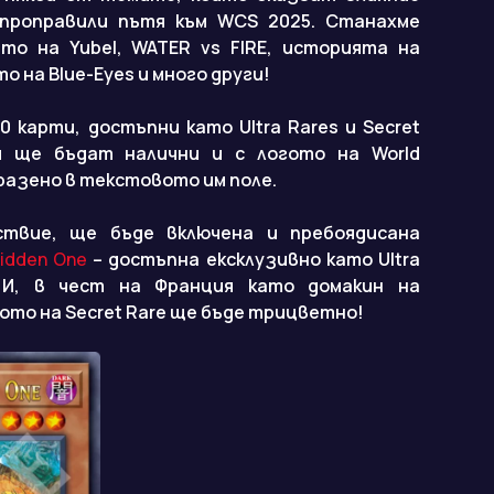
 проправили пътя към WCS 2025. Станахме
то на Yubel, WATER vs FIRE, историята на
то на Blue-Eyes и много други!
 карти, достъпни като Ultra Rares и Secret
ти ще бъдат налични и с логото на World
разено в текстовото им поле.
ствие, ще бъде включена и пребоядисана
bidden One
– достъпна ексклузивно като Ultra
! И, в чест на Франция като домакин на
то на Secret Rare ще бъде трицветно!