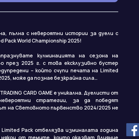
на, пълна с невероятни истории за дуели с
d Pack World Championship 2025!
празнувате кулминацията на сезона на
 през 2025 г. с това ексклузивно бустер
дупредени – който счупи печата на Limited
 2025, може да познае безкрайна сила…
! TRADING CARD GAME е уникална. Дуелисти от
 невероятни стратегии, за да победят
нът на Световното първенство 2024/2025 не
5 Limited Pack отбелязва изминалата година
 някои от темите, които оказват влияние