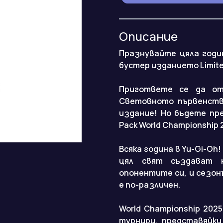
Описание
Празнувайте цяла годи
бустер изданието Limite
Пригответе се да от
Световното първенство
издание! Но бъдете пре
Pack World Championship
Всяка година в Yu-Gi-Oh
цял ​​свят създават
опонентите си, и сезо
е по-различен.
World Championship 202
турнири, представяйки