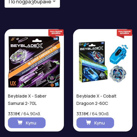
По подразбиране
Beyblade X - Saber
Beyblade X - Cobalt
Samurai 2-70L
Dragoon 2-60C
33.18€
/ 64.90лв.
33.18€
/ 64.90лв.
Купи
Купи