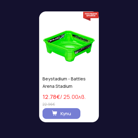
Beystadium - Battles
Arena Stadium
12.78€
/ 25.00лв.
22.96€
Купи