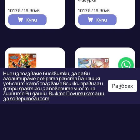
10.17€
/ 19.90лв.
10.17€
/ 19.90лв.
Купи
Купи
Ние използваме бисквитки, за да ви
гарантираме добрата работа на нашия
уебсайт, като спазваме всички правила и
Разбрах
добри практики за поверителност на
личните Ви данни.
Вижте Политиката ни
за поверителност
Gundam - SDW Heroes
Gundam - SDW Heroes
Wukong Impusle- Model
Qitian Dasheng Wukong
Kit Фигурка
Impulse Фигурка