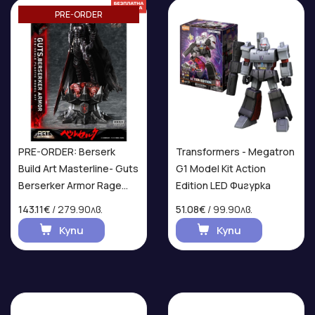
PRE-ORDER
PRE-ORDER: Berserk
Transformers - Megatron
Build Art Masterline- Guts
G1 Model Kit Action
Berserker Armor Rage
Edition LED Фигурка
Model Kit Фигурка
143.11€
/ 279.90лв.
51.08€
/ 99.90лв.
Купи
Купи