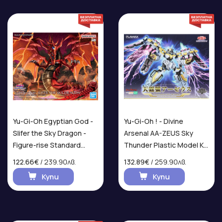
Yu-Gi-Oh Egyptian God -
Yu-Gi-Oh ! - Divine
Slifer the Sky Dragon -
Arsenal AA-ZEUS Sky
Figure-rise Standard
Thunder Plastic Model Kit
Amplified Model Kit
PLAMAX Фигурка
122.66€
/ 239.90лв.
132.89€
/ 259.90лв.
Купи
Купи