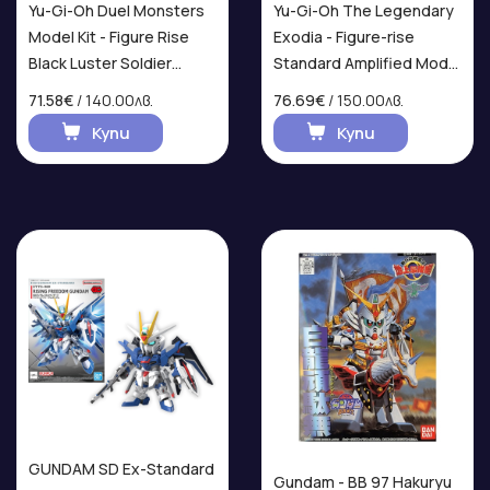
Yu-Gi-Oh Duel Monsters
Yu-Gi-Oh The Legendary
Model Kit - Figure Rise
Exodia - Figure-rise
Black Luster Soldier
Standard Amplified Model
Екшън Фигурка
Kit
71.58€
/ 140.00лв.
76.69€
/ 150.00лв.
Купи
Купи
GUNDAM SD Ex-Standard
Gundam - BB 97 Hakuryu