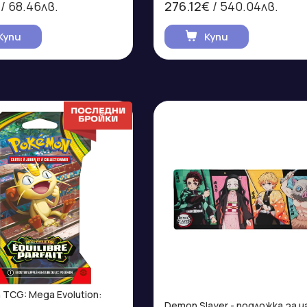
/ 68.46лв.
276.12€
/ 540.04лв.
Купи
Купи
TCG: Mega Evolution:
Demon Slayer - подложка за и