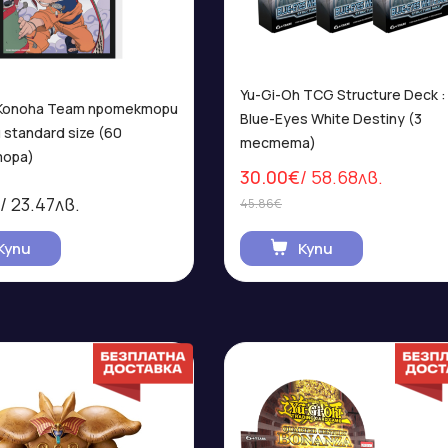
Yu-Gi-Oh TCG Structure Deck :
 Konoha Team протектори
Blue-Eyes White Destiny (3
 standard size (60
тестета)
ора)
30.00€
/ 58.68лв.
/ 23.47лв.
45.86€
Купи
Купи