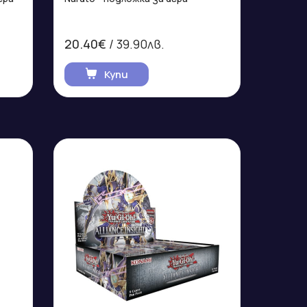
20.40€
/ 39.90лв.
Купи