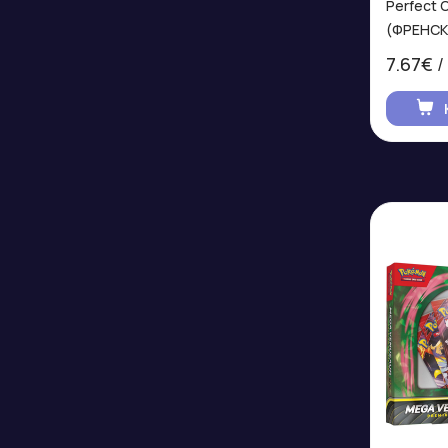
Perfect 
(ФРЕНСК
7.67€
/