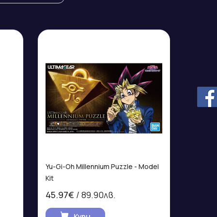
Yu-Gi-Oh Millennium Puzzle - Model
Kit
45.97€
/ 89.90лв.
Купи