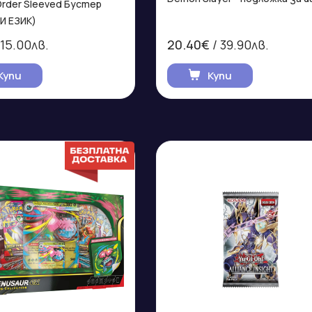
Order Sleeved Бустер
И ЕЗИК)
 15.00лв.
20.40€
/ 39.90лв.
Купи
Купи