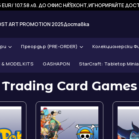
 EUR/ 107.58 лв. ДО ОФИС НА ЕКОНТ,ИГНОРИРАЙТЕ ДО
OST ART PROMOTION 2025
Доставка
ари
Преордър (PRE-ORDER)
Колекционерски Ф
& MODEL KITS
GASHAPON
StarCraft: Tabletop Mini
Trading Card Games