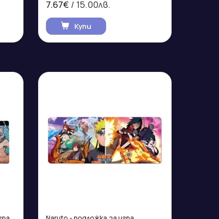
7.67€
/ 15.00лв.
Купи
гра
Naruto - подложка за игра