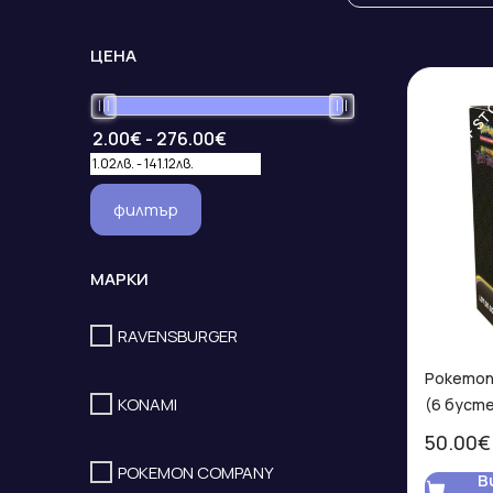
ЦЕНА
OUT OF S
филтър
МАРКИ
RAVENSBURGER
Pokemon 
KONAMI
(6 бусте
50.00€
POKEMON COMPANY
В