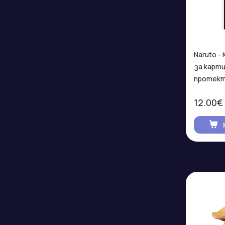
Naruto -
за карти
протект
12.00€