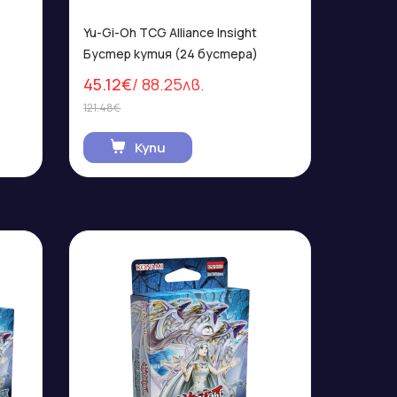
Yu-Gi-Oh TCG Alliance Insight
Бустер кутия (24 бустера)
45.12€
/ 88.25лв.
121.48€
Купи