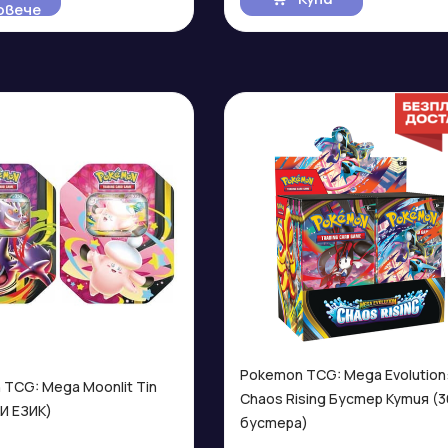
овече
Pokemon TCG: Mega Evolution
TCG: Mega Moonlit Tin
Chaos Rising Бустер Кутия (3
И ЕЗИК)
бустера)