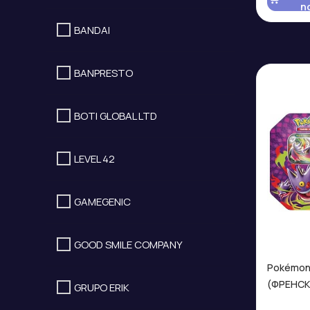
п
BANDAI
BANPRESTO
BOTI GLOBAL LTD
LEVEL 42
GAMEGENIC
GOOD SMILE COMPANY
Pokémon 
(ФРЕНСК
GRUPO ERIK