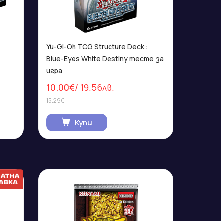
Yu-Gi-Oh TCG Structure Deck :
Blue-Eyes White Destiny тесте за
игра
10.00€
/ 19.56лв.
15.29€
Купи