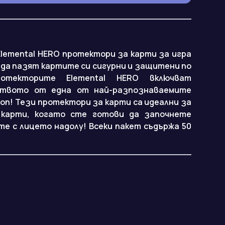
lemental HERO протектори за карти за игра
да пазят картите си сигурни и защитени по
отекторите Elemental HERO включват
ството от една от най-разпознаваемите
sion! Тези протектори за карти са идеални за
карти, когато сте готови да започнете
те с лицето надолу! Всеки пакет съдържа 50