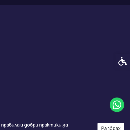
Спец
правила и добри практики за
Разбрах