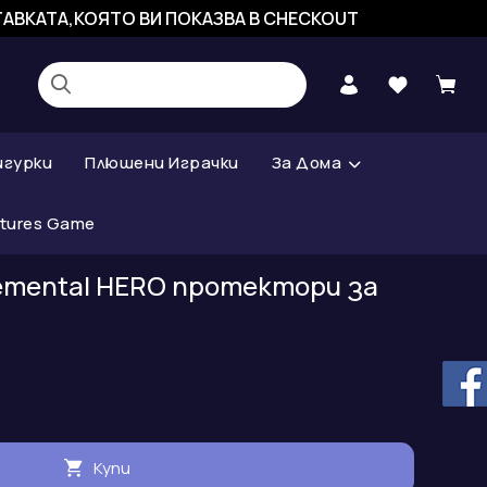
СТАВКАТА,КОЯТО ВИ ПОКАЗВА В CHECKOUT
игурки
Плюшени Играчки
За Дома
atures Game
lemental HERO протектори за
Купи