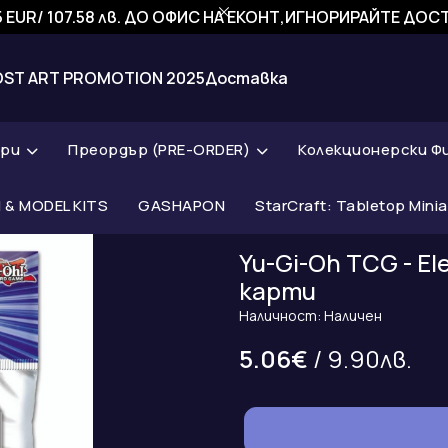
 EUR/ 107.58 лв. ДО ОФИС НА ЕКОНТ,ИГНОРИРАЙТЕ ДО
OST ART PROMOTION 2025
Доставка
ари
Преордър (PRE-ORDER)
Колекционерски Ф
& MODEL KITS
GASHAPON
StarCraft: Tabletop Mini
Yu-Gi-Oh TCG - E
карти
Наличност: Наличен
5.06€
/ 9.90лв.