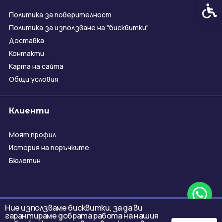
Спец
Политика за поверителност
Политика за използване на "бисквитки"
Доставка
Контакти
Карта на сайта
Общи условия
Клиенти
Моят профил
История на поръчките
Бюлетин
Ние използваме бисквитки, за да ви
гарантираме добрата работа на нашия