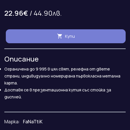
22.96€
/ 44.90лв.
Купи
Описание
Ограничена до 9 995 в цял свят, релефна от двете
страни, индивидуално номерирана първокласна метална
карта.
Доставя се в презентационна кутия със стойка за
дисплей.
Марка:
FaNaTtiK