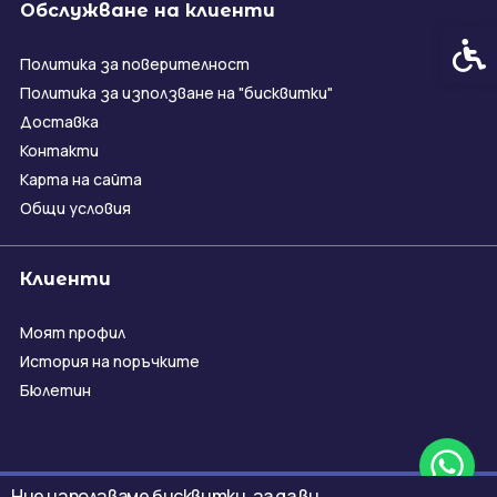
Обслужване на клиенти
Спец
Политика за поверителност
Политика за използване на "бисквитки"
Доставка
Контакти
Карта на сайта
Общи условия
Клиенти
Моят профил
История на поръчките
Бюлетин
Ние използваме бисквитки, за да ви