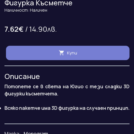
Фигурка Късметче
Наличност: Наличен
7.62€
/ 14.90лв.
Купи
Описание
Потопете се в света на Югио с тези сладки 3D
фигурки късметчета.
Всяко пакетче има 3D фигурка на случаен принцип.
Марка:
Monogram