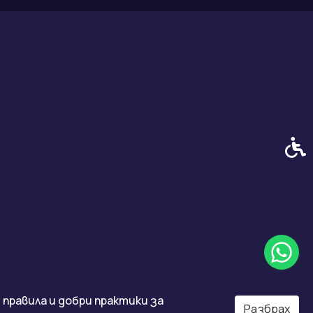
Спец
правила и добри практики за
Разбрах