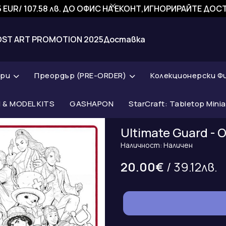
 EUR/ 107.58 лв. ДО ОФИС НА ЕКОНТ,ИГНОРИРАЙТЕ ДО
OST ART PROMOTION 2025
Доставка
ари
Преордър (PRE-ORDER)
Колекционерски Ф
& MODEL KITS
GASHAPON
StarCraft: Tabletop Mini
Ultimate Guard - O
Наличност: Наличен
20.00€
/ 39.12лв.