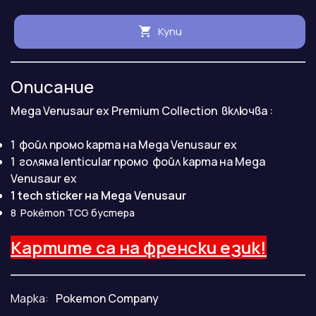
Купи
Описание
Mega Venusaur ex Premium Collection включва :
1 фойл промо карта на Mega Venusaur ex
1 голяма lenticular промо фойл карта на Mega
Venusaur ex
1 tech sticker на Mega Venusaur
8
Pokémon
TCG бустера
Картите са на френски език!
Марка:
Pokemon Company