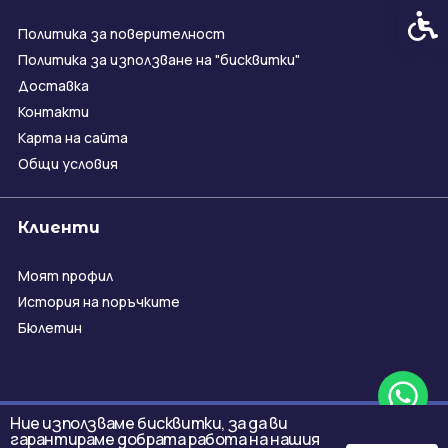
Спец
Политика за поверителност
Политика за използване на "бисквитки"
Доставка
Контакти
Карта на сайта
Общи условия
Клиенти
Моят профил
История на поръчките
Бюлетин
Ние използваме бисквитки, за да ви
гарантираме добрата работа на нашия