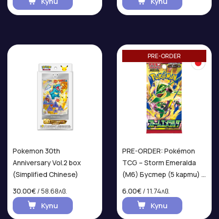
Купи
Купи
PRE-ORDER
Pokemon 30th
PRE-ORDER: Pokémon
Anniversary Vol.2 box
TCG – Storm Emeralda
(Simplified Chinese)
(M6) Бустер (5 карти) –
Японско издание
30.00€
/ 58.68лв.
6.00€
/ 11.74лв.
Купи
Купи