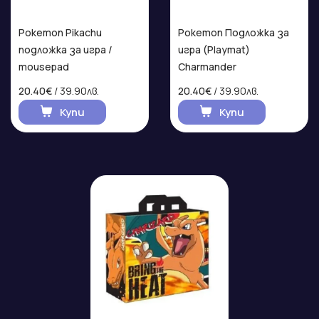
Pokemon Pikachu
Pokemon Подложка за
подложка за игра /
игра (Playmat)
mousepad
Charmander
20.40€
/ 39.90лв.
20.40€
/ 39.90лв.
Купи
Купи