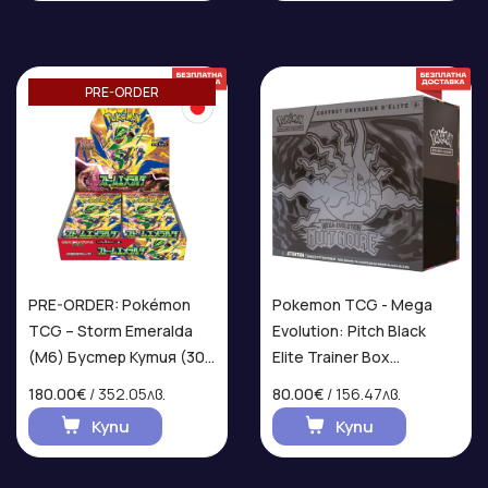
PRE-ORDER
PRE-ORDER: Pokémon
Pokemon TCG - Mega
TCG – Storm Emeralda
Evolution: Pitch Black
(M6) Бустер Кутия (30
Elite Trainer Box
бустера) – Японско
(ФРЕНСКИ ЕЗИК)
180.00€
/ 352.05лв.
80.00€
/ 156.47лв.
издание
Купи
Купи