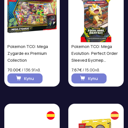
Pokemon TCG: Mega
Pokemon TCG: Mega
Zygarde ex Premium
Evolution: Perfect Order
Collection
Sleeved Бустер
(ФРЕНСКИ ЕЗИК)
70.00€
/ 136.91лв.
7.67€
/ 15.00лв.
Купи
Купи