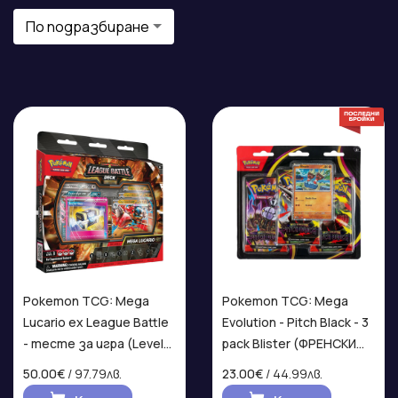
По подразбиране
Pokemon TCG: Mega
Pokemon TCG: Mega
Lucario ex League Battle
Evolution - Pitch Black - 3
- тесте за игра (Level
pack Blister (ФРЕНСКИ
3)
ЕЗИК)
50.00€
/ 97.79лв.
23.00€
/ 44.99лв.