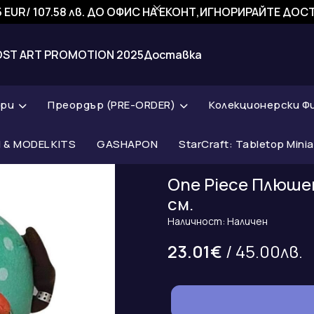
 EUR/ 107.58 лв. ДО ОФИС НА ЕКОНТ,ИГНОРИРАЙТЕ ДО
OST ART PROMOTION 2025
Доставка
ари
Преордър (PRE-ORDER)
Колекционерски Ф
& MODEL KITS
GASHAPON
StarCraft: Tabletop Mini
One Piece Плюшен
см.
Наличност: Наличен
23.01€
/ 45.00лв.