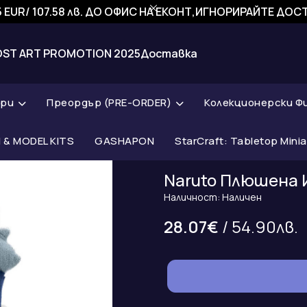
 EUR/ 107.58 лв. ДО ОФИС НА ЕКОНТ,ИГНОРИРАЙТЕ ДО
OST ART PROMOTION 2025
Доставка
ари
Преордър (PRE-ORDER)
Колекционерски Ф
& MODEL KITS
GASHAPON
StarCraft: Tabletop Mini
Naruto Плюшена И
Наличност: Наличен
28.07€
/ 54.90лв.