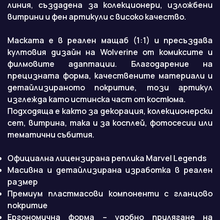
линия, създадена за колекционери, изложбени
витрини и фен артикули с високо качество.
Маската е в реален мащаб (1:1) и пресъздава
култовия дизайн на Wolverine от комиксите и
филмовите адаптации. Благодарение на
прецизната форма, качествените материали и
детайлизираното покритие, този артикул
изглежда като истинска част от костюма.
Подходяща е както за декорация, колекционерски
сет, витрина, така и за косплей, фотосесии или
тематични събития.
Официална лицензирана реплика Marvel Legends
Масивна и детайлизирана изработка в реален
размер
Премиум пластмасови компоненти с гланцово
покритие
Ергономична форма – удобно прилягане на