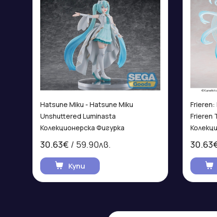
Hatsune Miku - Hatsune Miku
Frieren
Unshuttered Luminasta
Frieren
Колекционерска Фигурка
Колекц
30.63€
/ 59.90лв.
30.63
Купи