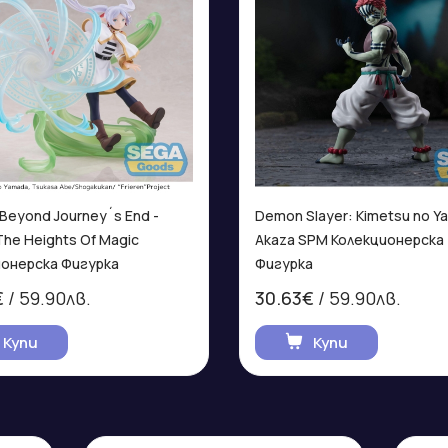
: Beyond Journey´s End -
Demon Slayer: Kimetsu no Yai
 The Heights Of Magic
Akaza SPM Колекционерска
ионерска Фигурка
Фигурка
€
/ 59.90лв.
30.63€
/ 59.90лв.
Купи
Купи