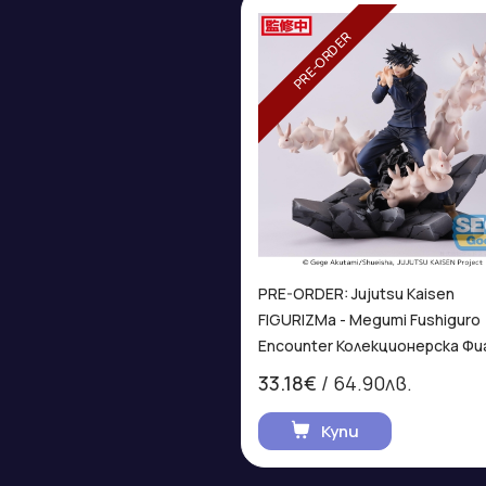
PRE-ORDER
PRE-ORDER: Jujutsu Kaisen
FIGURIZMa - Megumi Fushiguro
Encounter Колекционерска Фи
33.18€
/ 64.90лв.
Купи