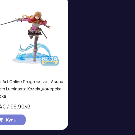
 Art Online Progressive - Asuna
izm Luminasta Колекционерска
рка
4€
/ 69.90лв.
Купи