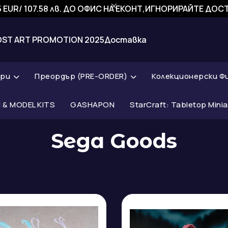
 EUR/ 107.58 лв. ДО ОФИС НА ЕКОНТ,ИГНОРИРАЙТЕ ДО
OST ART PROMOTION 2025
Доставка
ари
Преордър (PRE-ORDER)
Колекционерски Ф
& MODEL KITS
GASHAPON
StarCraft: Tabletop Mini
Sega Goods