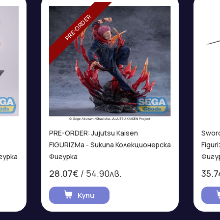
PRE-ORDER
PRE-ORDER: Jujutsu Kaisen
Sword
FIGURIZMa - Sukuna Колекционерска
Figur
гурка
Фигурка
Фигу
28.07€
/ 54.90лв.
35.7
Купи