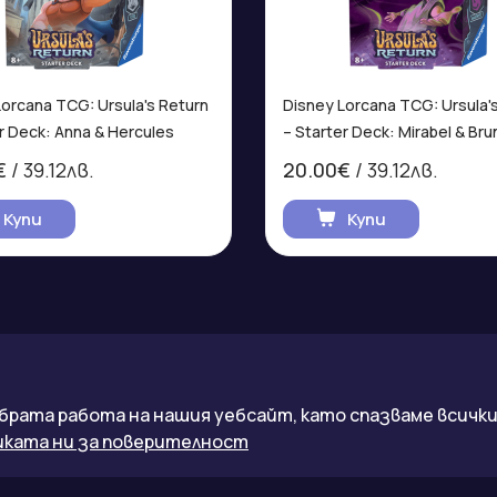
Lorcana TCG: Ursula's Return
Disney Lorcana TCG: Ursula'
r Deck: Anna & Hercules
– Starter Deck: Mirabel & Bru
€
/ 39.12лв.
20.00€
/ 39.12лв.
Купи
Купи
ване на клиенти
Клиенти
брата работа на нашия уебсайт, като спазваме всички 
ката ни за поверителност
за поверителност
Моят профил
за използване на "бисквитки"
История на поръчките