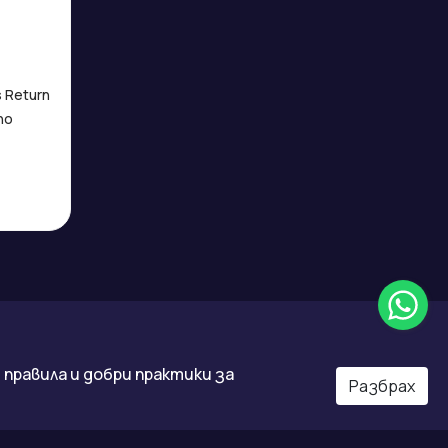
s Return
no
правила и добри практики за
Разбрах