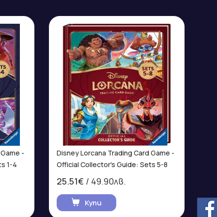
 Game -
Disney Lorcana Trading Card Game -
ts 1-4
Official Collector's Guide: Sets 5-8
25.51€
/ 49.90лв.
Купи