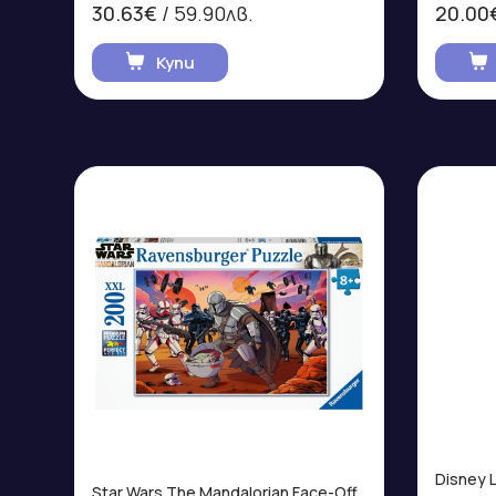
30.63€
/ 59.90лв.
20.00
Купи
Disney 
Star Wars The Mandalorian Face-Off