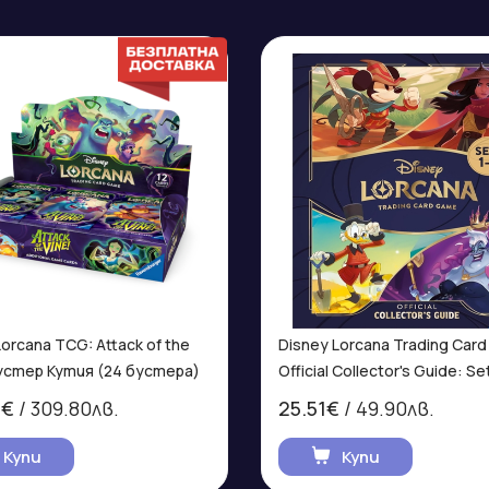
Lorcana TCG: Attack of the
Disney Lorcana Trading Card
Бустер Кутия (24 бустера)
Official Collector's Guide: Se
0€
/ 309.80лв.
25.51€
/ 49.90лв.
Купи
Купи