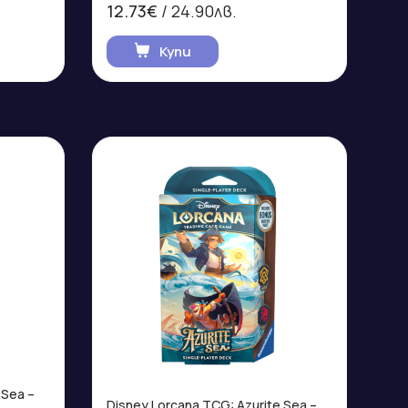
12.73€
/ 24.90лв.
Купи
 Sea –
Disney Lorcana TCG: Azurite Sea –