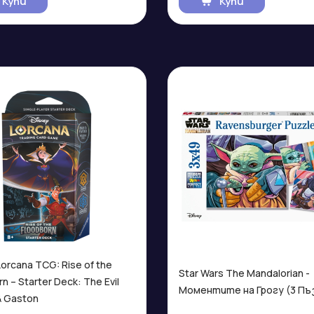
Купи
Купи
Lorcana TCG: Rise of the
Star Wars The Mandalorian -
n – Starter Deck: The Evil
Моментите на Грогу (3 Пъ
 Gaston