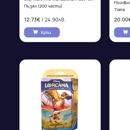
Floodbor
Пъзел (200 части)
Tiana
12.73€
/ 24.90лв.
20.00
Купи