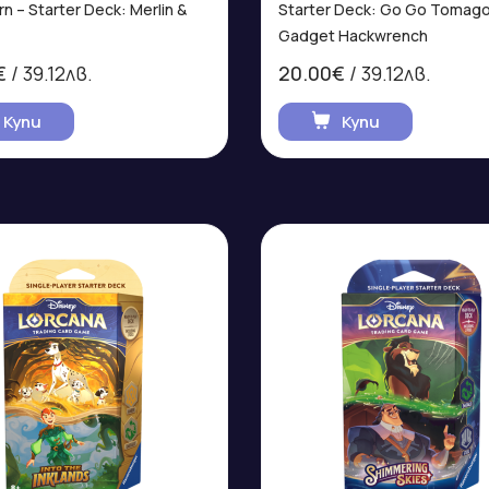
n – Starter Deck: Merlin &
Starter Deck: Go Go Tomago
Gadget Hackwrench
€
/ 39.12лв.
20.00€
/ 39.12лв.
Купи
Купи