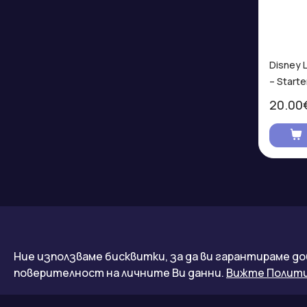
Disney 
– Starte
20.00
Контакти
Обслуж
Ние използваме бисквитки, за да ви гарантираме до
поверителност на личните Ви данни.
Вижте Полити
За нас
Политика 
Yu-Gi-Oh TCG LOST ART PROMOTION
Политика 