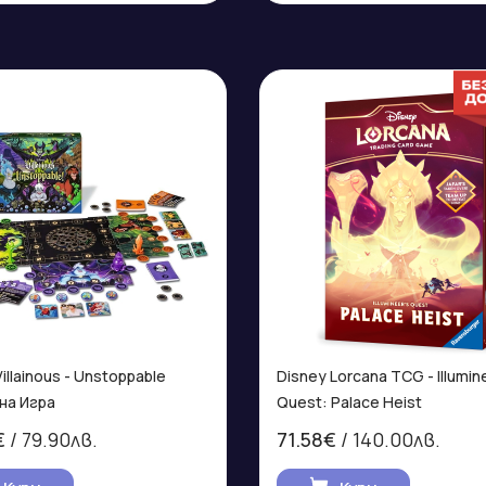
illainous - Unstoppable
Disney Lorcana TCG - Illumin
на Игра
Quest: Palace Heist
€
/ 79.90лв.
71.58€
/ 140.00лв.