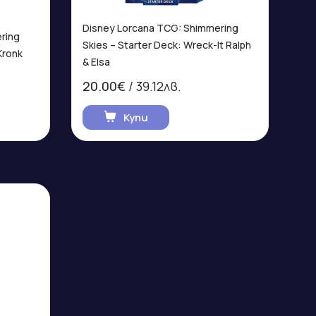
Disney Lorcana TCG: Shimmering
ring
Skies – Starter Deck: Wreck-It Ralph
Kronk
& Elsa
20.00€
/ 39.12лв.
Купи