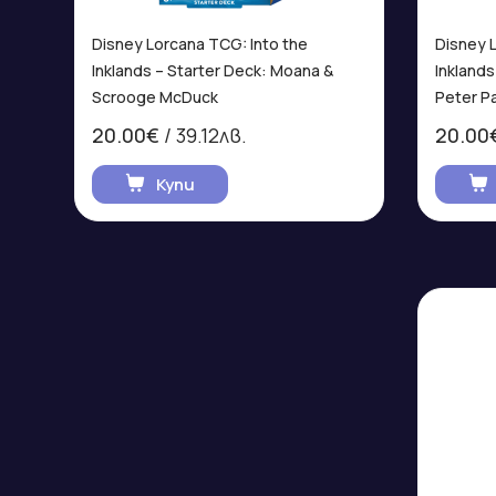
Disney Lorcana TCG: Into the
Disney 
Inklands – Starter Deck: Moana &
Inklands
Scrooge McDuck
Peter P
20.00€
/ 39.12лв.
20.00
Купи