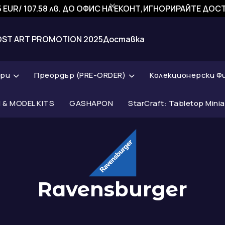
 EUR/ 107.58 лв. ДО ОФИС НА ЕКОНТ,ИГНОРИРАЙТЕ ДО
OST ART PROMOTION 2025
Доставка
ари
Преордър (PRE-ORDER)
Колекционерски Ф
& MODEL KITS
GASHAPON
StarCraft: Tabletop Mini
Ravensburger