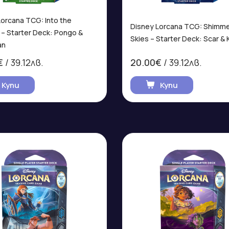
Lorcana TCG: Into the
Disney Lorcana TCG: Shimme
 – Starter Deck: Pongo &
Skies – Starter Deck: Scar & 
an
€
/ 39.12лв.
20.00€
/ 39.12лв.
Купи
Купи