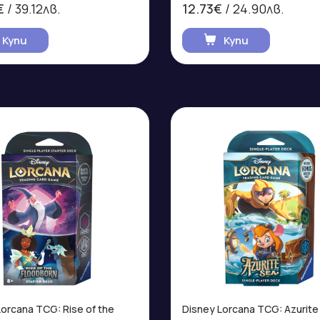
€
/ 39.12лв.
12.73€
/ 24.90лв.
Купи
Купи
Lorcana TCG: Rise of the
Disney Lorcana TCG: Azurite