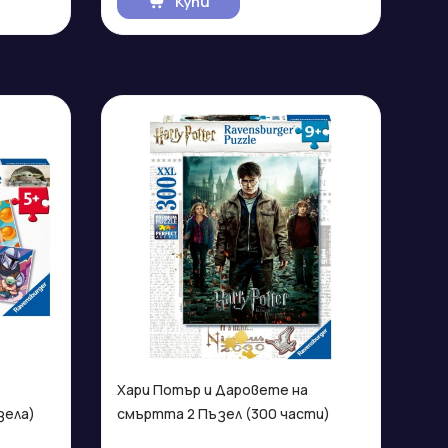
Купи
Хари Потър и Даровете на
зела)
смъртта 2 Пъзел (300 части)