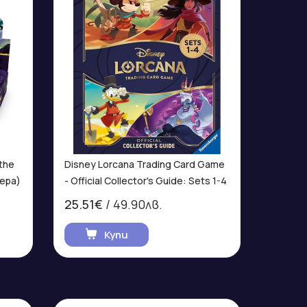
 the
Disney Lorcana Trading Card Game
тера)
- Official Collector's Guide: Sets 1-4
25.51€
/ 49.90лв.
Купи