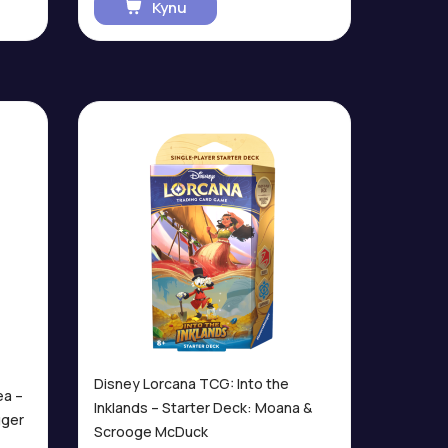
Купи
Disney Lorcana TCG: Into the
ea –
Inklands – Starter Deck: Moana &
gger
Scrooge McDuck