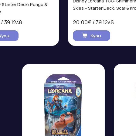
Disney Lorcana TCG: Shimmeri
– Starter Deck: Pongo &
Skies – Starter Deck: Scar & Kr
n
/ 39.12лв.
20.00€
/ 39.12лв.
Купи
Купи