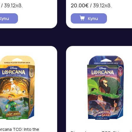
/ 39.12лв.
20.00€
/ 39.12лв.
Купи
Купи
orcana TCG: Into the