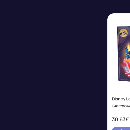
Disney L
(настолн
30.63€