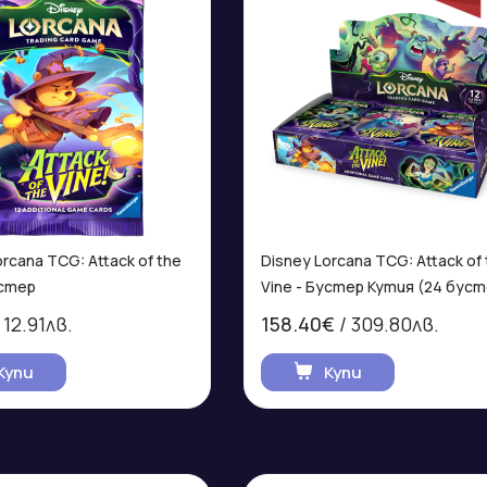
rcana TCG: Attack of the
Disney Lorcana TCG: Attack of
устер
Vine - Бустер Кутия (24 бус
 12.91лв.
158.40€
/ 309.80лв.
Купи
Купи