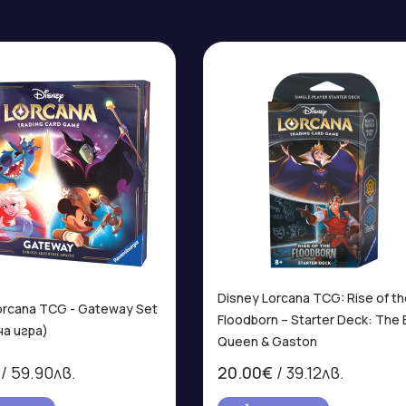
Disney Lorcana TCG: Rise of t
orcana TCG - Gateway Set
Floodborn – Starter Deck: The E
а игра)
Queen & Gaston
/ 59.90лв.
20.00€
/ 39.12лв.