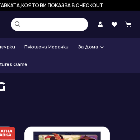
СТАВКАТА,КОЯТО ВИ ПОКАЗВА В CHECKOUT
игурки
Плюшени Играчки
За Дома
atures Game
G