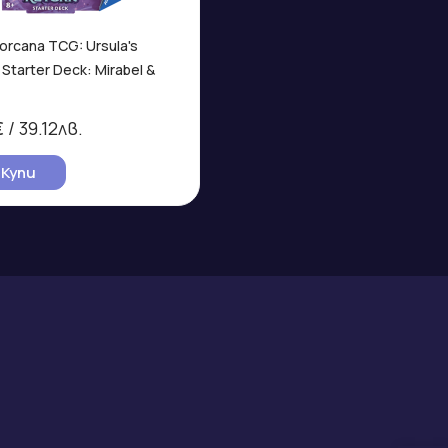
orcana TCG: Ursula's
 Starter Deck: Mirabel &
€
/ 39.12лв.
Купи