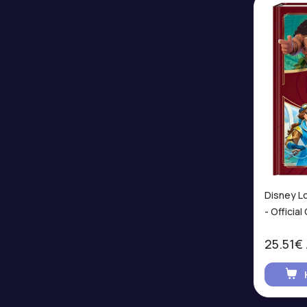
Disney L
- Officia
25.51€