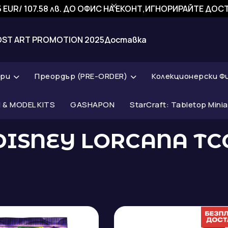
 EUR/ 107.58 лв. ДО ОФИС НА ЕКОНТ,ИГНОРИРАЙТЕ ДО
OST ART PROMOTION 2025
Доставка
ари
Преордър (PRE-ORDER)
Колекционерски Ф
& MODEL KITS
GASHAPON
StarCraft: Tabletop Mini
DISNEY LORCANA TC