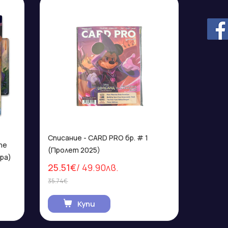
Списание - CARD PRO бр. # 1
(Пролет 2025)
ра)
25.51€
/ 49.90лв.
35.74€
Купи