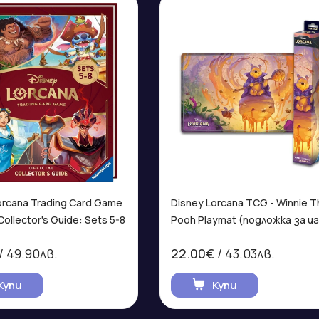
orcana Trading Card Game
Disney Lorcana TCG - Winnie The
l Collector's Guide: Sets 5-8
Pooh Playmat (подложка за иг
/ 49.90лв.
22.00€
/ 43.03лв.
Купи
Купи