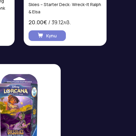
ng
Skies – Starter Deck: Wreck-It Ralph
onk
& Elsa
20.00€
/ 39.12лв.
Купи