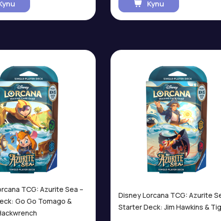
Купи
Купи
orcana TCG: Azurite Sea –
Disney Lorcana TCG: Azurite S
Deck: Go Go Tomago &
Starter Deck: Jim Hawkins & Ti
Hackwrench