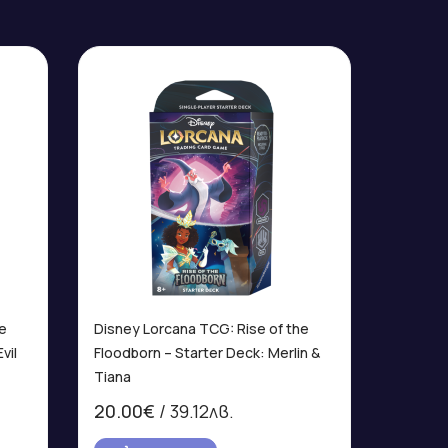
he
Disney Lorcana TCG: Rise of the
vil
Floodborn – Starter Deck: Merlin &
Tiana
20.00€
/ 39.12лв.