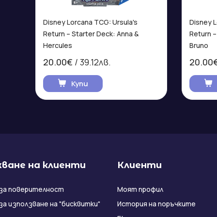
Disney Lorcana TCG: Ursula's
Disney L
Return – Starter Deck: Anna &
Return –
Hercules
Bruno
20.00€
/ 39.12лв.
20.00
Купи
ване на клиенти
Клиенти
за поверителност
Моят профил
за използване на "бисквитки"
История на поръчките