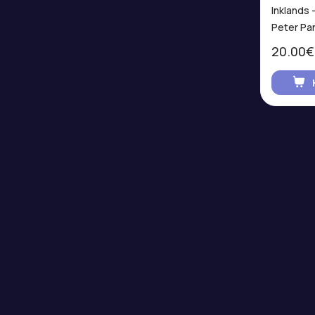
Inklands 
Peter Pa
20.00€