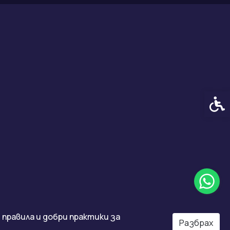
Спец
правила и добри практики за
Разбрах