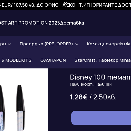
 EUR/ 107.58 лв. ДО ОФИС НА ЕКОНТ,ИГНОРИРАЙТЕ ДО
OST ART PROMOTION 2025
Доставка
ари
Преордър (PRE-ORDER)
Колекционерски Ф
& MODEL KITS
GASHAPON
StarCraft: Tabletop Mini
Disney 100 тема
Наличност: Наличен
1.28€
/ 2.50лв.