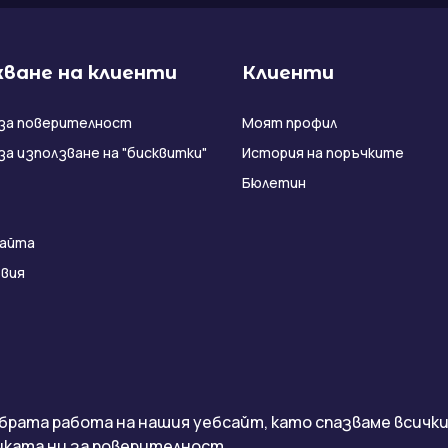
ване на клиенти
Клиенти
за поверителност
Моят профил
за използване на "бисквитки"
История на поръчките
Бюлетин
сайта
вия
брата работа на нашия уебсайт, като спазваме всички 
ката ни за поверителност