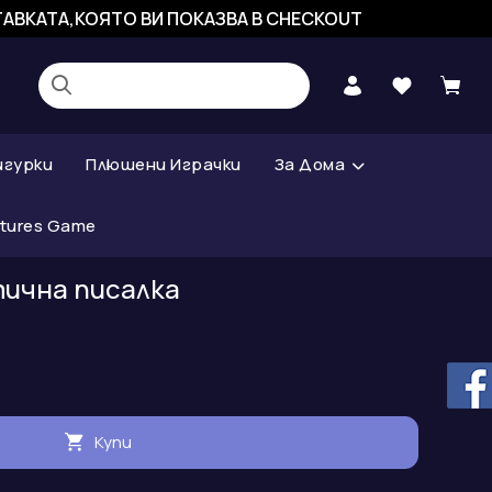
СТАВКАТА,КОЯТО ВИ ПОКАЗВА В CHECKOUT
игурки
Плюшени Играчки
За Дома
atures Game
тична писалка
Купи