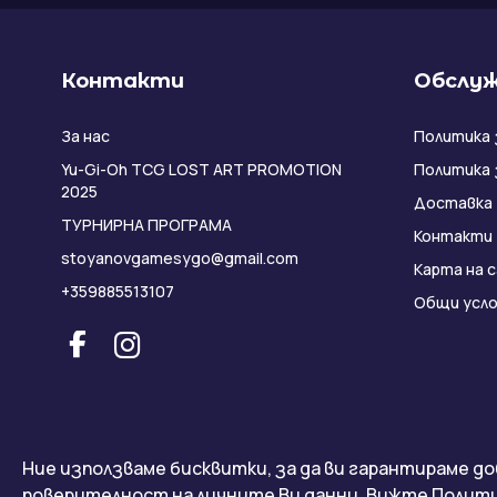
Контакти
Обслуж
За нас
Политика 
Yu-Gi-Oh TCG LOST ART PROMOTION
Политика 
2025
Доставка
ТУРНИРНА ПРОГРАМА
Контакти
stoyanovgamesygo@gmail.com
Карта на 
+359885513107
Общи усло
Ние използваме бисквитки, за да ви гарантираме до
поверителност на личните Ви данни.
Вижте Полити