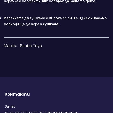
играчка е перфектният подарък за вашето дете.
Играчката за гушкане е висока 43 см и е изключително
подходяща за игра и гушкане.
Марка:
Simba Toys
Контакти
За нас
Yu-Gi-Oh TCG LOST ART PROMOTION 2025