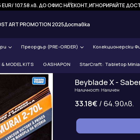
 EUR/ 107.58 лв. ДО ОФИС НА ЕКОНТ,ИГНОРИРАЙТЕ ДО
OST ART PROMOTION 2025
Доставка
ари
Преордър (PRE-ORDER)
Колекционерски Ф
& MODEL KITS
GASHAPON
StarCraft: Tabletop Mini
Beyblade X - Sabe
Наличност: Наличен
33.18€
/ 64.90лв.