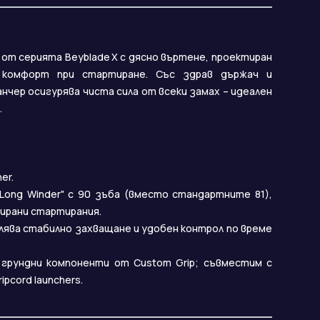
ер от серията Beyblade X с дясно въртене, проектиран
 комфорт при стартиране. Със здрав държач и
нчер осигурява чиста сила от всеки замах – идеален
.
er.
Long Winder" с 90 зъба (вместо стандартните 81),
лирани стартирания.
лява стабилно захващане и удобен контрол по време
грундни компоненти от Custom Grip; съвместим с
ipcord launchers.