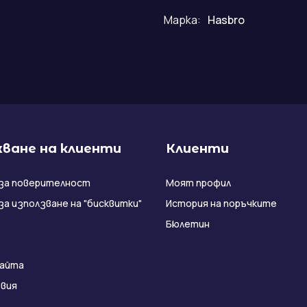
Марка:
Hasbro
ване на клиенти
Клиенти
за поверителност
Моят профил
за използване на "бисквитки"
История на поръчките
Бюлетин
сайта
вия