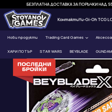
БЕЗПЛАТНА ДОСТАВКА ЗА ПОРЪЧКИ НАД 55
Контакти
Yu-Gi-Oh TCG L
Нови продукти
Trading Card Games
Аксесо
ХАРИ ПОТЪР
STAR WARS
BEYBLADE
GUNDAM 