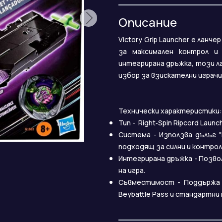
Описание
Victory Grip Launcher е ланч
за максимален контрол и
интегрирана дръжка, този ла
избор за взискателни играчи
Технически характеристики:
Тип - Right‑Spin Ripcord Launch
Система - Използва дълъг "
подходящ за силни и контро
Интегрирана дръжка - Позво
на игра.
Съвместимост - Поддържа 
Beybattle Pass и стандартни r