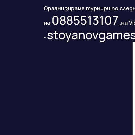
Организираме турнири по следн
0885513107
на
,на Vi
stoyanovgame
-