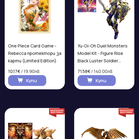
One Piece Card Game -
Yu-Gi-Oh Duel Monsters
Rebecca протектори за
Model Kit - Figure Rise
карти (Limited Edition)
Black Luster Soldier
Екшън Фигурка
10.17€
/ 19.90лв.
71.58€
/ 140.00лв.
Купи
Купи