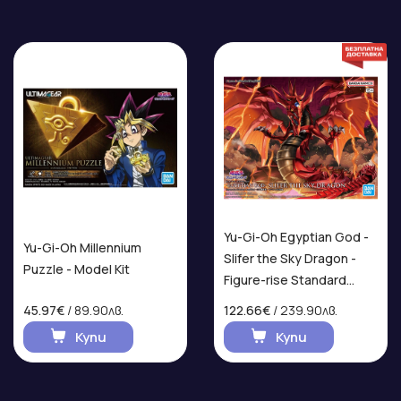
Yu-Gi-Oh Egyptian God -
Yu-Gi-Oh Millennium
Slifer the Sky Dragon -
Puzzle - Model Kit
Figure-rise Standard
Amplified Model Kit
45.97€
/ 89.90лв.
122.66€
/ 239.90лв.
Купи
Купи