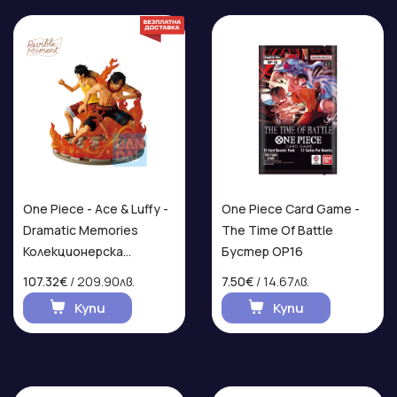
One Piece - Ace & Luffy -
One Piece Card Game -
Dramatic Memories
The Time Of Battle
Колекционерска
Бустер OP16
Фигурка
107.32€
/ 209.90лв.
7.50€
/ 14.67лв.
Купи
Купи