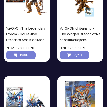
Yu-Gi-Oh The Legendary
Yu-Gi-Oh Ichibansho -
Exodia - Figure-rise
The Winged Dragon of Ra
Standard Amplified Model
Колекционерска
Kit
Фигурка
76.69€
/ 150.00лв.
97.10€
/ 189.90лв.
Купи
Купи