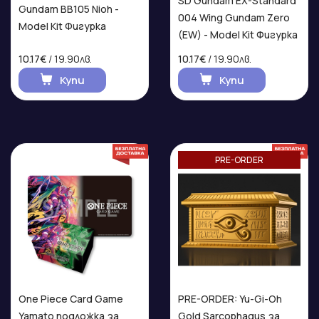
SD Gundam EX-Standard
Gundam BB105 Nioh -
004 Wing Gundam Zero
Model Kit Фигурка
(EW) - Model Kit Фигурка
10.17€
/ 19.90лв.
10.17€
/ 19.90лв.
Купи
Купи
PRE-ORDER
One Piece Card Game
PRE-ORDER: Yu-Gi-Oh
Yamato подложка за
Gold Sarcophagus за