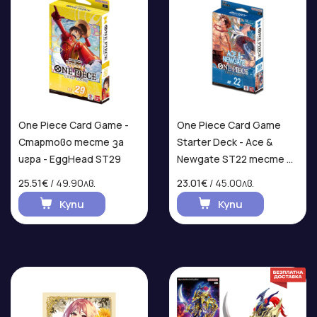
One Piece Card Game -
One Piece Card Game
Стартово тесте за
Starter Deck - Ace &
игра - EggHead ST29
Newgate ST22 тесте за
игра
25.51€
/ 49.90лв.
23.01€
/ 45.00лв.
Купи
Купи