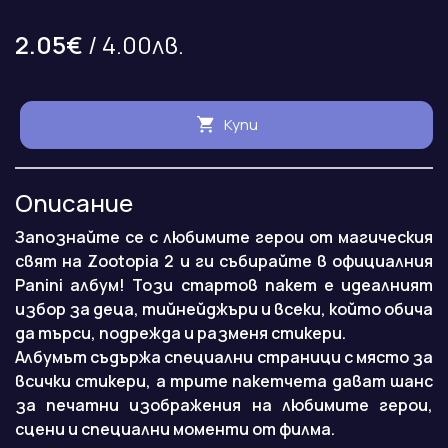
2.05€
/ 4.00лв.
Купи
Описание
Запознайте се с любимите герои от магическия
свят на Zootopia 2 и ги събирайте в официалния
Panini албум! Този стартов пакет е идеалният
избор за деца, тийнейджъри и всеки, който обича
да търси, подрежда и разменя стикери.
Албумът съдържа специални страници с място за
всички стикери, а трите пакетчета дават шанс
за печатни изображения на любимите герои,
сцени и специални моменти от филма.