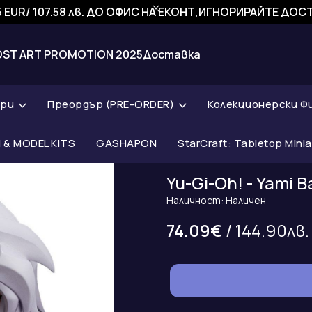
 EUR/ 107.58 лв. ДО ОФИС НА ЕКОНТ,ИГНОРИРАЙТЕ ДО
OST ART PROMOTION 2025
Доставка
ари
Преордър (PRE-ORDER)
Колекционерски Ф
& MODEL KITS
GASHAPON
StarCraft: Tabletop Mini
Yu-Gi-Oh! - Yami 
Наличност: Наличен
74.09€
/ 144.90лв.