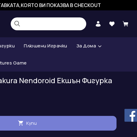
СТАВКАТА,КОЯТО ВИ ПОКАЗВА В CHECKOUT
игурки
Плюшени Играчки
За Дома
atures Game
Bakura Nendoroid Екшън Фигурка
Купи