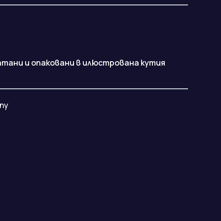
атани и опаковани в илюстрована кутия
ny