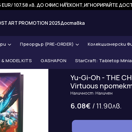
 EUR/ 107.58 лв. ДО ОФИС НА ЕКОНТ,ИГНОРИРАЙТЕ ДО
OST ART PROMOTION 2025
Доставка
ари
Преордър (PRE-ORDER)
Колекционерски Ф
& MODEL KITS
GASHAPON
StarCraft: Tabletop Mini
Yu-Gi-Oh - THE CH
Virtuous протек
Наличност: Наличен
6.08€
/ 11.90лв.