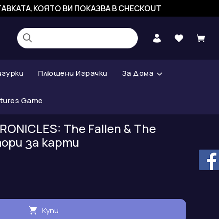
СТАВКАТА,КОЯТО ВИ ПОКАЗВА В CHECKOUT
игурки
Плюшени Играчки
За Дома
atures Game
RONICLES: The Fallen & The
тори за карти
Купи