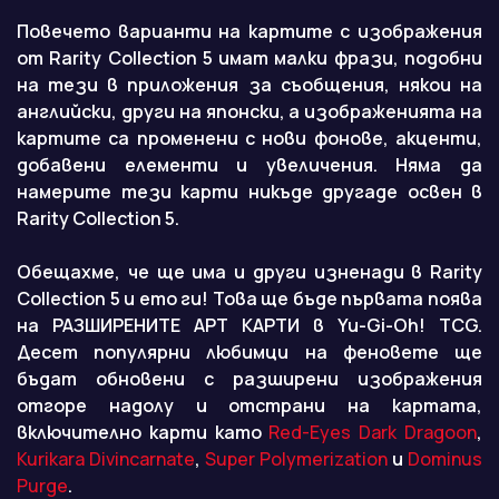
Повечето варианти на картите с изображения
от Rarity Collection 5 имат малки фрази, подобни
на тези в приложения за съобщения, някои на
английски, други на японски, а изображенията на
картите са променени с нови фонове, акценти,
добавени елементи и увеличения. Няма да
намерите тези карти никъде другаде освен в
Rarity Collection 5.
Обещахме, че ще има и други изненади в Rarity
Collection 5 и ето ги! Това ще бъде първата поява
на РАЗШИРЕНИТЕ АРТ КАРТИ в Yu-Gi-Oh! TCG.
Десет популярни любимци на феновете ще
бъдат обновени с разширени изображения
отгоре надолу и отстрани на картата,
включително карти като
Red-Eyes Dark Dragoon
,
Kurikara Divincarnate
,
Super Polymerization
и
Dominus
Purge
.