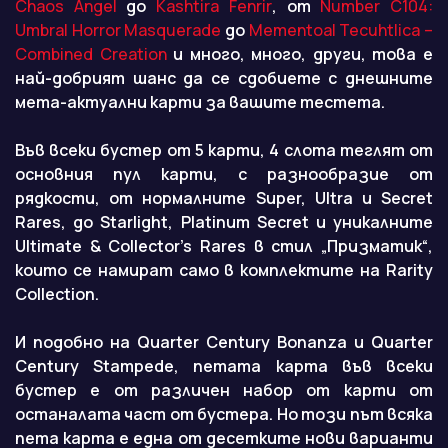
Chaos Angel
до
Kashtira Fenrir
, от
Number C104:
Umbral Horror Masquerade
до
Mementoal Tecuhtlica –
Combined Creation
и много, много, други, това е
най-добрият шанс да се сдобиете с днешните
мета-актуални карти за вашите тестета.
Във всеки бустер от 5 карти, 4 слота теглят от
основния пул карти, с разнообразие от
рядкости, от нормалните Super, Ultra и Secret
Rares, до Starlight, Platinum Secret и уникалните
Ultimate & Collector’s Rares в стил „Призматик“,
които се намират само в комплектите на Rarity
Collection.
И подобно на Quarter Century Bonanza и Quarter
Century Stampede, петата карта във всеки
бустер е от различен набор от карти от
останалата част от бустера. Но този път всяка
пета карта е една от десетките нови варианти