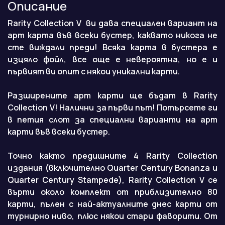
Описание
Rarity Collection V ви дава специален вариант на
арт карта във всеки бустер, каквато никога не
сте виждали преди! Всяка карта в бустера е
изцяло фойл, все още е невероятна, но е и
първият ви опит с някои уникални карти.
Разширените арт карти ще бъдат в Rarity
Collection V! Налични за първи път! Потърсете ги
в петия слот за специални варианти на арт
карти във всеки бустер.
Точно както предишните 4 Rarity Collection
издания (включително Quarter Century Bonanza и
Quarter Century Stampede), Rarity Collection V се
върти около комплект от приблизително 80
карти, пълен с най-актуалните днес карти от
турнирно ниво, плюс някои стари фаворити. От