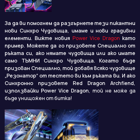
За да ви помогнем да разгърнете тези пикантни
нови Синхро Чудовища, имаме и нови градивни
елементи. Вижте новия
Power Vice Dragon
като
пример. Можете да го призовете Специално от
ръката си, ако нямате чудовища или ако имате
само ТЪМНИ Синхро Чудовища. Когато бъде
призован Специално, той добавя всяко чудовище
„Резонатор“ от тестето ви към ръката ви. И ако
Синхронно призовете
Red Dragon Archfiend
,
използвайки
Power Vice Dragon
, той не може да
бъде унищожен от битка!