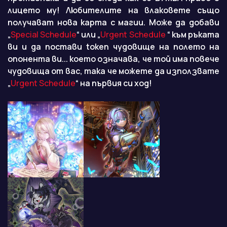
лицето му! Любителите на влаковете също
получават нова карта с магии. Може да добави
„
Special Schedule
“ или „
Urgent Schedule
“ към ръката
ви и да постави token чудовище на полето на
опонента ви... което означава, че той има повече
чудовища от вас, така че можете да използвате
„
Urgent Schedule
“ на първия си ход!