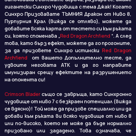
гигантски Синхро Чудовища с тема Джак! Когато
Синхро Призовавате ТЪМНИЯ Дракон от Ниво 8,
Пурпурния Крал (вижда се отляво), можете да
добавите всяка карта от тестето си към ръката
си, която споменава „
Red Dragon Archfiend
“. А след
това, като бърз ефект, можете да го прогоните,
за да призовете Синхро истински
Red Dragon
Archfiend
от вашето Допълнително тесте, да
удвоите неговата ATK и да го направите
имунизиран срещу ефектите на разрушението
на опонента си!
Crimson Blader
също се завръща, като Синхронно
чудовище от ниво 7 с безкраен потенциал (вижда
се вдясно)! Той може да призове специално или да
добави към ръката ви всяко чудовище от ниво 8
или по-високо, което не може да бъде нормално
призовано или зададено. Това означава, че