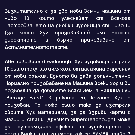
Възхитително е за две нови Земни машини от
ниво 10, които улесняват от всякога
настройването на двойки чудовища от ниво 10
(за лесно Xyz призоваване) или просто
директното и бързо призоваване от
Допълнителното тесте.
Две нови Superdreadnought Xyz чудовища от ранг
10 също току-що излязоха от магазина с арсенал
от нови оръжия. Едното ви дава допълнително
Нормално призоваване на Машина всеки ход и ви
позволява да добавяте всяка Земна машина или
„Barrage Blast“ в ръката си, когато Xyz е
призован. То може също така да изстреля
своите Xyz материали, за да взриви карти с
магии и капани. Другият
Superdreadnought
може
да неутрализира ефекта на чудовището на
противника и да го гледа как се БУМВА право в