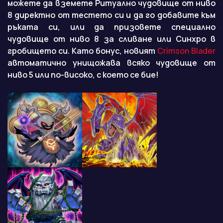
можете да вземете Ритуално чудовище от ниво
8 директно от тестето си и да го добавите към
ръката си, или да призовете специално
чудовище от ниво 8 за сливане или Синхро в
гробището си. Като бонус, новият
Crimson Blader
автоматично унищожава всяко чудовище от
ниво 5 или по-високо, с което се бие!