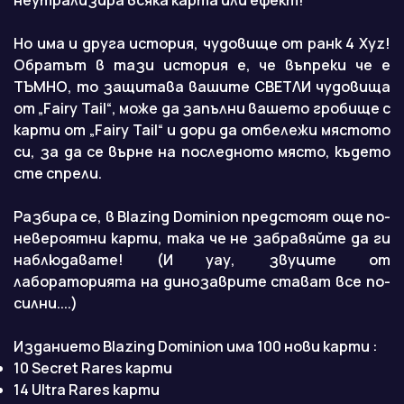
неутрализира всяка карта или ефект!
Но има и друга история, чудовище от ранк 4 Xyz!
Обратът в тази история е, че въпреки че е
ТЪМНО, то защитава вашите СВЕТЛИ чудовища
от „Fairy Tail“, може да запълни вашето гробище с
карти от „Fairy Tail“ и дори да отбележи мястото
си, за да се върне на последното място, където
сте спрели.
Разбира се, в Blazing Dominion предстоят още по-
невероятни карти, така че не забравяйте да ги
наблюдавате! (И уау, звуците от
лабораторията на динозаврите стават все по-
силни....)
Изданието Blazing Dominion има 100 нови карти :
10 Secret Rares карти
14 Ultra Rares карти