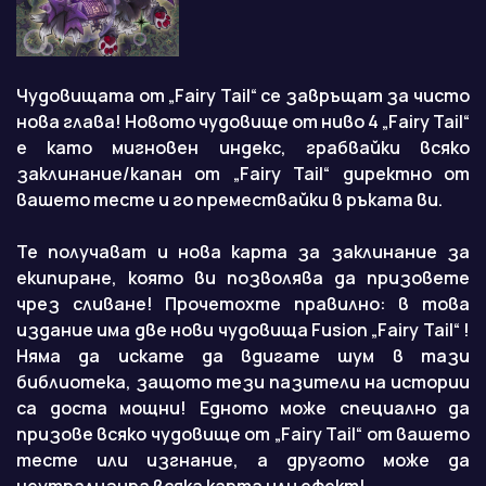
Чудовищата от „Fairy Tail“ се завръщат за чисто
нова глава! Новото чудовище от ниво 4 „Fairy Tail“
е като мигновен индекс, грабвайки всяко
заклинание/капан от „Fairy Tail“ директно от
вашето тесте и го премествайки в ръката ви.
Те получават и нова карта за заклинание за
екипиране, която ви позволява да призовете
чрез сливане! Прочетохте правилно: в това
издание има две нови чудовища Fusion „Fairy Tail“ !
Няма да искате да вдигате шум в тази
библиотека, защото тези пазители на истории
са доста мощни! Едното може специално да
призове всяко чудовище от „Fairy Tail“ от вашето
тесте или изгнание, а другото може да