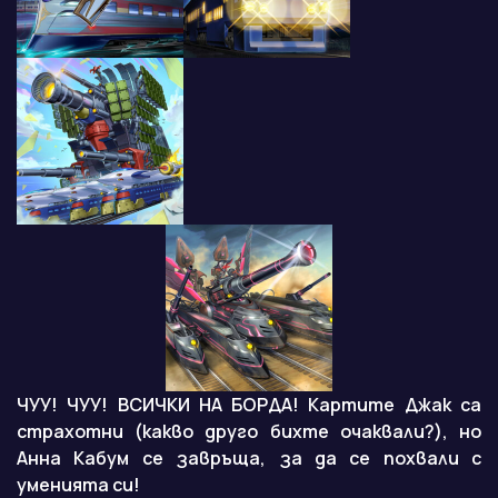
ЧУУ! ЧУУ! ВСИЧКИ НА БОРДА! Картите Джак са
страхотни (какво друго бихте очаквали?), но
Анна Кабум се завръща, за да се похвали с
уменията си!