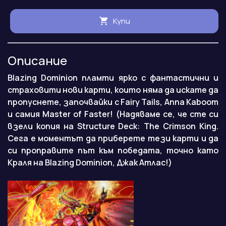
Купи
Описание
Blazing Dominion пламти ярко с фантастични и
страховити нови карти, които няма да искате да
пропуснете, започвайки с Fairy Tails, Anna Kaboom
и самия Master of Faster! (Надяваме се, че сте си
взели копия на Structure Deck: The Crimson King.
Сега е моментът да приберете тези карти и да
си проправите път към победата, точно като
Краля на Blazing Dominion, Джак Атлас!)