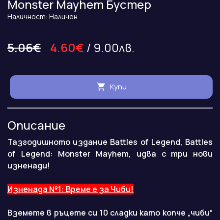
Monster Mayhem Бустер
Наличност: Наличен
5.06€
4.60€
/ 9.00лв.
Купи
Описание
Тазгодишното издание Battles of Legend, Battles
of Legend: Monster Mayhem, идва с три нови
изненади!
Изненада №1: Време е за Чиби!
Вземете в ръцете си 10 сладки като копче „чиби“