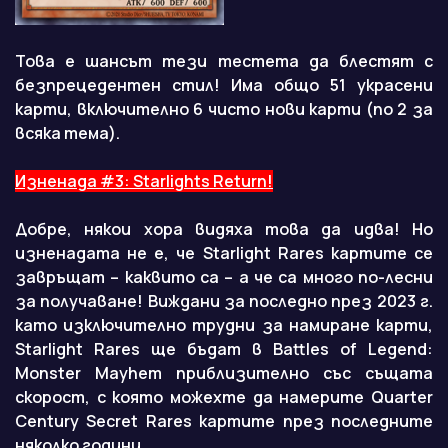
Това е шансът тези тестета да блестят с
безпрецедентен стил! Има общо 51 украсени
карти, включително 6 чисто нови карти (по 2 за
всяка тема).
Изненада #3: Starlights Return!
Добре, някои хора видяха това да идва! Но
изненадата не е, че Starlight Rares картите се
завръщат – каквито са – а че са много по-лесни
за получаване! Виждани за последно през 2023 г.
като изключително трудни за намиране карти,
Starlight Rares ще бъдат в Battles of Legend:
Monster Mayhem приблизително със същата
скорост, с която можехте да намерите Quarter
Century Secret Rares картите през последните
няколко години.