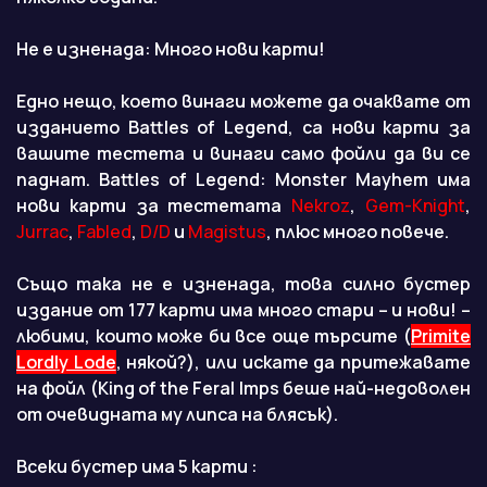
Не е изненада: Много нови карти!
Едно нещо, което винаги можете да очаквате от
изданието Battles of Legend, са нови карти за
вашите тестета и винаги само фойли да ви се
паднат. Battles of Legend: Monster Mayhem има
нови карти за тестетата
Nekroz
,
Gem-Knight
,
Jurrac
,
Fabled
,
D/D
и
Magistus
, плюс много повече.
Също така не е изненада, това силно бустер
издание от 177 карти има много стари – и нови! –
любими, които може би все още търсите (
Primite
Lordly Lode
, някой?), или искате да притежавате
на фойл (King of the Feral Imps беше най-недоволен
от очевидната му липса на блясък).
Всеки бустер има 5 карти :