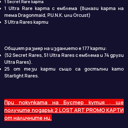
1 Secret Rare карта
1 Ultra Rare карта с емблема (винаги карта на
тема Dragonmaid, P.U.N.K. или Orcust)
3 Ultra Rares карти
Общият размер на изданието е 177 карти:
(52 Secret Rares, 51 Ultra Rares с емблема и 74 други
Ultra Rares).
25 от тези карти също са достъпни като
Starlight Rares.
При покупката на Бустер кутия , ще
получите подарък 2 LOST ART PROMO КАРТИ
от наличните ни.