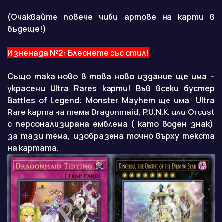
(Очаквайте повече чиби артове на карти в
бъдеще!)
Изненада №2: Блеснете със стил!
Също така ново в това ново издание ще има –
украсени Ultra Rares карти! Във всеки бустер
Battles of Legend: Monster Mayhem ще има Ultra
Rare карта на тема Dragonmaid, P.U.N.K. или Orcust
с персонализирана емблема ( като воден знак)
за тази тема, изобразена точно върху текста
на картата.