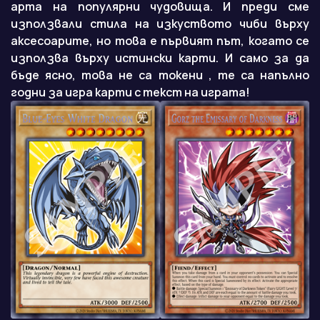
арта на популярни чудовища. И преди сме
използвали стила на изкуството чиби върху
аксесоарите, но това е първият път, когато се
използва върху истински карти. И само за да
бъде ясно, това не са токени , те са напълно
годни за игра карти с текст на играта!