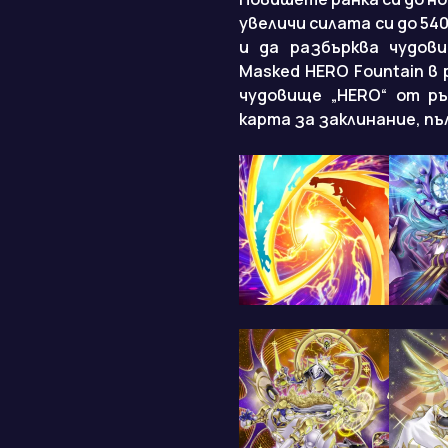
увеличи силата си до 54
и да разбърква чудов
Masked HERO Fountain в 
чудовище „HERO“ от рък
карта за заклинание, пъ