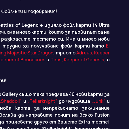
3
Фойл-ъпи и подобрения!
ttles of Legend е изцяло фойл карти (4 Ultra
ключихме много карти, които за първи път са на
а разкрасите тестето си. Има и много нови
 трудни за получаване фойл карти като
El
ing Majestic Star Dragon
, триото
Adreus, Keeper
Keeper of Boundaries
и
Tiras, Keeper of Genesis
, и
ти!
us Gallery също така предлага 40 нови карти за
„Shaddoll“
и
„Tellarknight“
до чудовища
„Junk“
и
 нова карта за непрекъснато заклинание
зволява да направите почит на всяко Fusion
 да призовете друго от вашето Extra тесте!
о Xyz чудовище „Stellarknight“, което може да