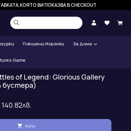
СТАВКАТА,КОЯТО ВИ ПОКАЗВА В CHECKOUT
игурки
Плюшени Играчки
За Дома
atures Game
tles of Legend: Glorious Gallery
4 бустера)
/ 140.82лв.
Купи