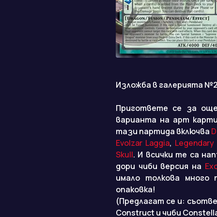
Изложба в галерията №
Пригответе се за още
варианта на арт карти
тази партида включва
D
Evolzar Laggia
,
Legendary 
Skull
. И всички те са на
дори чиби версия на
Ex
имало толкова много 
опаковка!
(Предлагат се и: съотве
Construct и чиби Constell