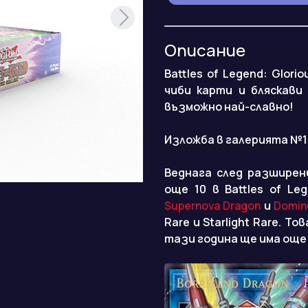
Описание
Battles of Legend: Glor
чиби карти и бляскави
възможно най-славно!
Изложба в галерията №1
Веднага след разширени
още 10 в Battles of L
Supernova Dragon
и
Domin
Rare и Starlight Rare. Т
тази година ще има още