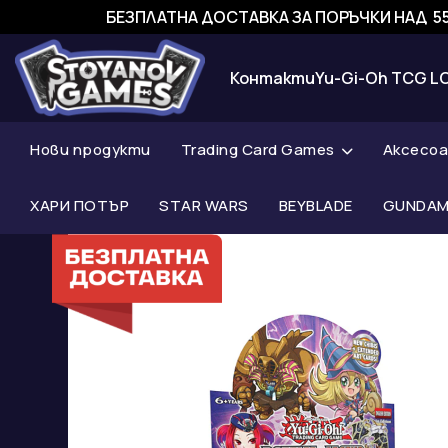
БЕЗПЛАТНА ДОСТАВКА ЗА ПОРЪЧКИ НАД 55
Контакти
Yu-Gi-Oh TCG L
Нови продукти
Trading Card Games
Аксесо
ХАРИ ПОТЪР
STAR WARS
BEYBLADE
GUNDAM 