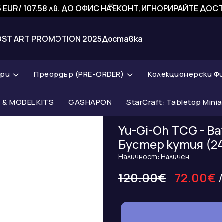
 EUR/ 107.58 лв. ДО ОФИС НА ЕКОНТ,ИГНОРИРАЙТЕ ДО
OST ART PROMOTION 2025
Доставка
ари
Преордър (PRE-ORDER)
Колекционерски Ф
& MODEL KITS
GASHAPON
StarCraft: Tabletop Mini
Yu-Gi-Oh TCG - Bat
Бустер кутия (2
Наличност: Наличен
120.00€
72.00€