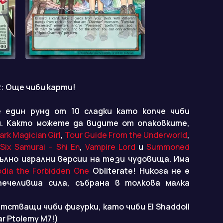
2:
Още чиби карти!
 един рунд от 10 сладки като копче чиби
. Както можете да видите от опаковките,
ark Magician Girl
,
Tour Guide From the Underworld
,
Six Samurai – Shi En
,
Vampire Lord
и
Summoned
пълно игрални версии на тези чудовища. Има
odia the Forbidden One
Obliterate! Никога не е
печеливша сила, събрана в толкова малка
тстващи чиби фигурки, като чиби El Shaddoll
ar Ptolemy M7!)