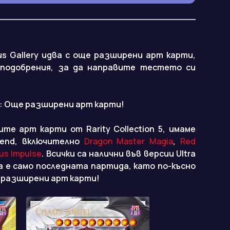
ious Gallery идва с още разширени арт карти,
 подобрения, за да направите тестето си
:
Още разширени арт карти!
те арт карти от Rarity Collection 5, имаме
egend, включително
Dragon Master Magia
,
Red
us Impulse
. Всички са налични във версии Ultra
ова е само последната партида, като по-късно
 разширени арт карти!