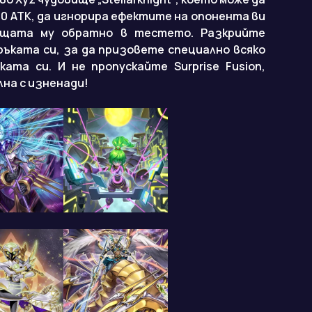
00 ATK, да игнорира ефектите на опонента ви
ищата му обратно в тестето. Разкрийте
ръката си, за да призовете специално всяко
ата си. И не пропускайте Surprise Fusion,
лна с изненади!