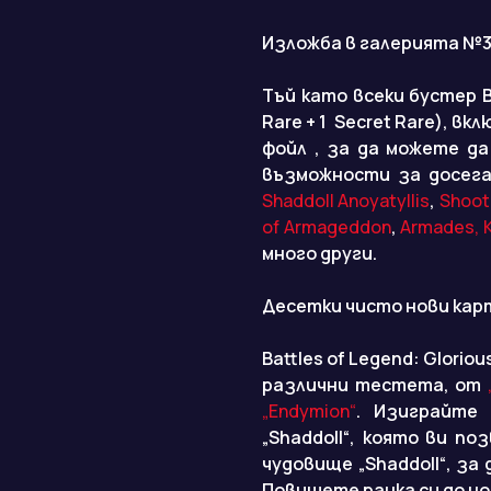
Изложба в галерията №
Тъй като всеки бустер Ba
Rare + 1 Secret Rare), в
фойл , за да можете д
възможности за досега
Shaddoll Anoyatyllis
,
Shoot
of Armageddon
,
Armades, 
много други.
Десетки чисто нови кар
Battles of Legend: Glorio
различни тестета, от
„Endymion“
. Изиграйте
„Shaddoll“, която ви по
чудовище „Shaddoll“, за
Повишете ранка си до нов