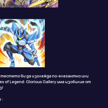
 тестето ви да изглежда по-елегантно или
es of Legend: Glorious Gallery има изобилие от
з!
 :