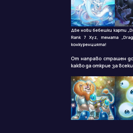
Две нови бебешки карти „Dr
Rank 7 Xyz, темата „Dra
конкуренцията!
От направо страшен до в
какво да открие за всек