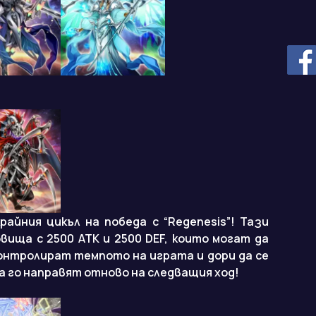
айния цикъл на победа с “Regenesis”! Тази
вища с 2500 ATK и 2500 DEF, които могат да
онтролират темпото на играта и дори да се
да го направят отново на следващия ход!