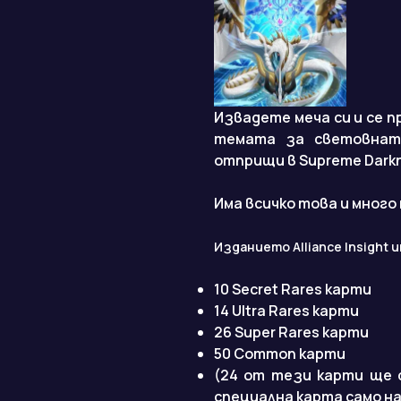
Извадете меча си и се п
темата за световната
отприщи в Supreme Dark
Има всичко това и много п
Изданието Alliance Insight и
10 Secret Rares карти
14 Ultra Rares карти
26 Super Rares карти
50 Common карти
(24 от тези карти ще се
специална карта само на 