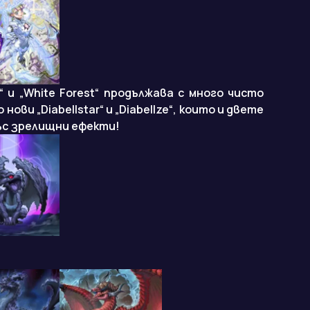
s“ и „White Forest“ продължава с много чисто
ови „Diabellstar“ и „Diabellze“, които и двете
със зрелищни ефекти!