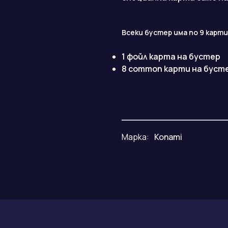
Всеки бустер има по 9 карти
1 фойл карта на бустер
8 common карти на буст
Марка:
Konami