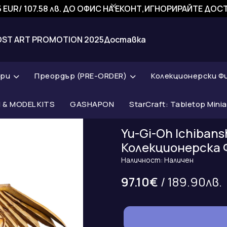
 EUR/ 107.58 лв. ДО ОФИС НА ЕКОНТ,ИГНОРИРАЙТЕ ДО
OST ART PROMOTION 2025
Доставка
ари
Преордър (PRE-ORDER)
Колекционерски Ф
& MODEL KITS
GASHAPON
StarCraft: Tabletop Mini
Yu-Gi-Oh Ichibans
Колекционерска 
Наличност: Наличен
97.10€
/ 189.90лв.