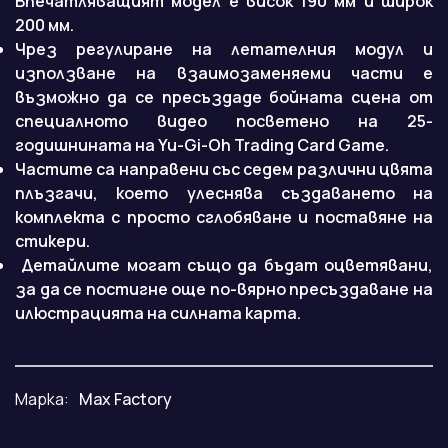
Впечатляващият модел е висок 190 мм и широк
200 мм.
Чрез регулиране на летателния модул и
използване на взаимозаменяеми части е
възможно да се пресъздаде бойната сцена от
специалното видео посветено на 25-
годишнината на Yu-Gi-Oh Trading Card Game.
Частите са направени със седем различни цвята
плъзгачи, което улеснява създаването на
комплекта с просто сглобяване и поставяне на
стикери.
Детайлите могат също да бъдат оцветявани,
за да се постигне още по-вярно пресъздаване на
илюстрацията на силната карта.
Марка:
Max Factory