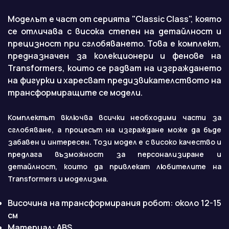
Моделът е част от серията "Classic Class", която
се отличава с висока степен на детайлност и
прецизност при сглобяването. Това е комплект,
предназначен за колекционери и фенове на
Transformers, които се радват на изграждането
на фигурки и харесват предизвикателството на
трансформиращите се модели.
Комплектът включва всички необходими части за
сглобяване, а процесът на изграждане може да бъде
забавен и интересен. Този модел е с високо качество и
предлага възможност за персонализиране и
детайлност, които да привлекат любителите на
Transformers и моделизма.
Височина на трансформирания робот: около 12-15
см
Материал: ABS