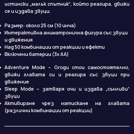
истински „малък спътник“, който реагира, движи
се и издава звуци.
Размер: около 25 см (10 инча)
Интерактивна аниматронична фигура със звуци
и движения
Над 50 комбинации от реакции и ефекти
Включени батерии (3x AA)
Adventure Mode – Grogu стои самостоятелно,
движи главата си и реагира със звуци при
движение
Sleep Mode – затваря очи и издава „сънливи“
звуци
Активиране чрез натискане на главата
(различни комбинации от реакции)