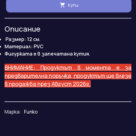
Купи
Описание
Размер: 12 см.
Maтериал: PVC
Фигурката е в запечатана кутия.
ВНИМАНИЕ: Продуктът в момента е за
предварителна поръчка, продуктът ще влезе
в продажба през Август 2026г.
Марка:
Funko