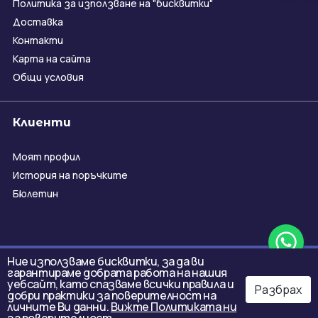
Политика за използване на "бисквитки"
Доставка
Контакти
Карта на сайта
Общи условия
Клиенти
Моят профил
История на поръчките
Бюлетин
Ние използваме бисквитки, за да ви
гарантираме добрата работа на нашия
уебсайт, като спазваме всички правила и
Разбрах
добри практики за поверителност на
личните Ви данни.
Вижте Политиката ни