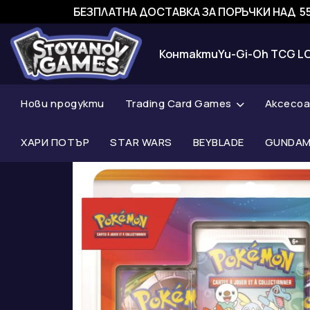
БЕЗПЛАТНА ДОСТАВКА ЗА ПОРЪЧКИ НАД 55
Контакти
Yu-Gi-Oh TCG L
Нови продукти
Trading Card Games
Аксесо
ХАРИ ПОТЪР
STAR WARS
BEYBLADE
GUNDAM 