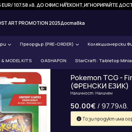
 EUR/ 107.58 лв. ДО ОФИС НА ЕКОНТ,ИГНОРИРАЙТЕ ДО
OST ART PROMOTION 2025
Доставка
ари
Преордър (PRE-ORDER)
Колекционерски Ф
& MODEL KITS
GASHAPON
StarCraft: Tabletop Mini
Pokemon TCG - Fir
(ФРЕНСКИ ЕЗИК)
Наличност: Наличен
50.00€
/ 97.79лв.
Този продукт има ог