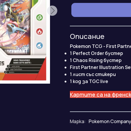
Описание
Pokemon TCG - First Partn
1
Perfect Order бустер
1 Chaos Rising бустер
First Partner Illustration 
1 лист със стикери
1 код за TGC live
Картите са на френск
Марка:
Pokemon Compan