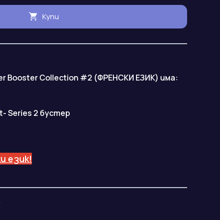
Купи
er Booster Collection #2 (ФРЕНСКИ ЕЗИК) има:
Set- Series 2 бустер
и език!
y