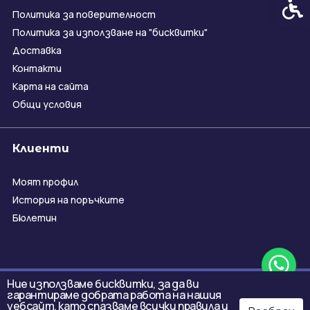
Спец
Политика за поверителност
Политика за използване на "бисквитки"
Доставка
Контакти
Карта на сайта
Общи условия
Клиенти
Моят профил
История на поръчките
Бюлетин
Ние използваме бисквитки, за да ви
гарантираме добрата работа на нашия
уебсайт, като спазваме всички правила и