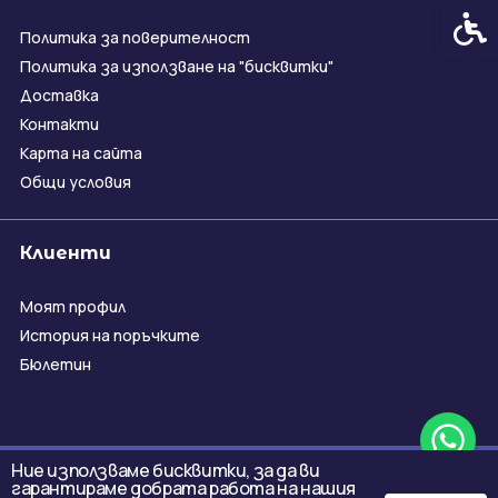
Спец
Политика за поверителност
Политика за използване на "бисквитки"
Доставка
Контакти
Карта на сайта
Общи условия
Клиенти
Моят профил
История на поръчките
Бюлетин
Ние използваме бисквитки, за да ви
гарантираме добрата работа на нашия