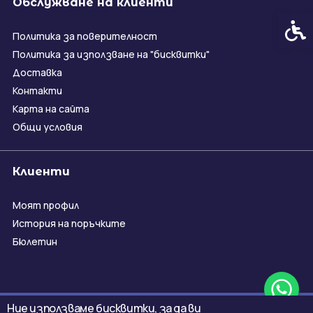
Обслужване на клиенти
Спец
Политика за поверителност
Политика за използване на "бисквитки"
Доставка
Контакти
Карта на сайта
Общи условия
Клиенти
Моят профил
История на поръчките
Бюлетин
Ние използваме бисквитки, за да ви