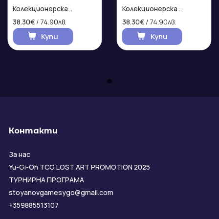
Колекционерска
Колекционерска
фигурка
фигурка
38.30€
/ 74.90лв.
38.30€
/ 74.90лв.
Купи
Купи
Контакти
За нас
Yu-Gi-Oh TCG LOST ART PROMOTION 2025
ТУРНИРНА ПРОГРАМА
stoyanovgamesygo@gmail.com
+359885513107