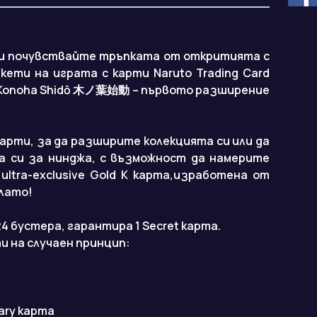
 и почувствайте тръпката от откритията с
ети на играта с карти Naruto Trading Card
 Konoha Shidō 木ノ葉始動 – първото разширение
карти, за да разширите колекцията си или да
 си за нинджа, с възможност да намерите
e ultra-exclusive Gold K карта,изработена от
лато!
4 бустера, гарантира 1 Secret карта.
ти на случаен принцип:
dary карта