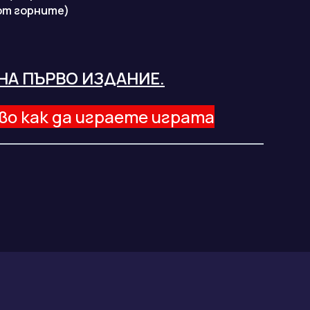
 от горните)
 НА ПЪРВО ИЗДАНИЕ.
о как да играете играта