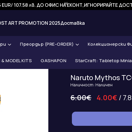
 EUR/ 107.58 лв. ДО ОФИС НА ЕКОНТ,ИГНОРИРАЙТЕ ДО
OST ART PROMOTION 2025
Доставка
ари
Преордър (PRE-ORDER)
Колекционерски Ф
& MODEL KITS
GASHAPON
StarCraft: Tabletop Mini
Naruto Mythos TCG
Наличност: Наличен
6.00€
4.00€
/ 7.