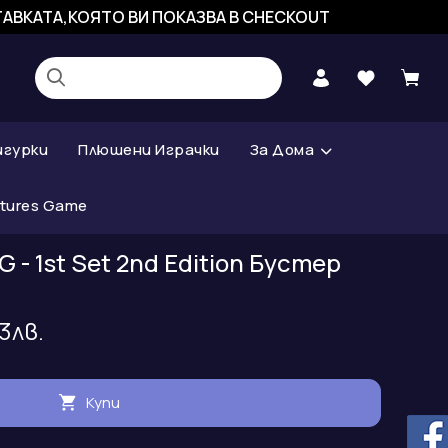
СТАВКАТА,КОЯТО ВИ ПОКАЗВА В CHECKOUT
игурки
Плюшени Играчки
За Дома
atures Game
 - 1st Set 2nd Edition Бустер
83лв.
Купи