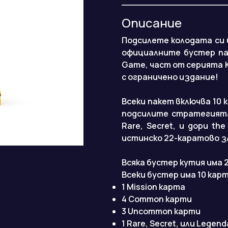
Описание
Подсилете колодата си
официалните бустер пак
Game, част от серията
с ограничено издание!
Всеки пакет включва 10 
подсилите стратегията
Rare, Secret, и дори th
истинско 22-каратово з
Всяка бустер кутия има 2
Всеки бустер има 10 кар
1 Mission карта
4 Common карти
3 Uncommon карти
1 Rare, Secret, или Legen