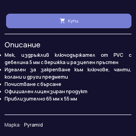
Купи
Описание
Мек, издръжлив ключодържател от PVC с
дебелина 5 мм с верижка и разцепен пръстен
Идеален за закрепване към ключове, чанти,
колани и други предмети
Почистване с бърсане
Официален лицензиран продукт
Приблизително 65 мм х 55 мм
Марка:
Pyramid