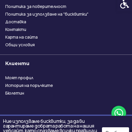
Спец
Политика за поверителност
Политика за използване на "бисквитки"
Доставка
Контакти
Карта на сайта
Общи условия
Клиенти
Моят профил
История на поръчките
Бюлетин
Ние използваме бисквитки, за да ви
гарантираме добрата работа на нашия
уебсайт, като спазваме всички правила и