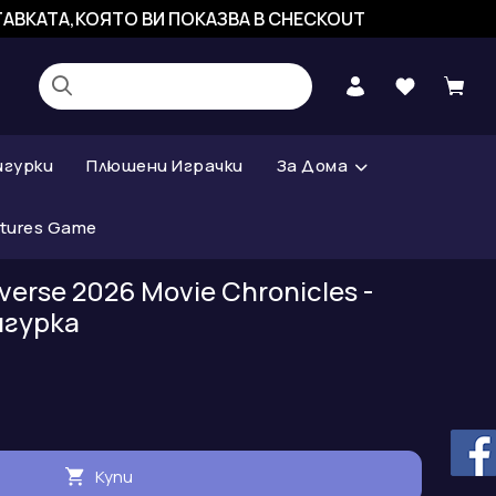
СТАВКАТА,КОЯТО ВИ ПОКАЗВА В CHECKOUT
игурки
Плюшени Играчки
За Дома
atures Game
iverse 2026 Movie Chronicles -
игурка
Купи