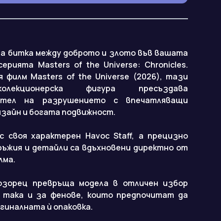
а битка между доброто и злото във вашата
серията Masters of the Universe: Chronicles.
 филм Masters of the Universe (2026), тази
колекционерска фигура пресъздава
ител на разрушението с впечатляващи
зайн и богата подвижност.
ъс своя характерен Havoc Staff, а прецизно
ръжия и детайли са вдъхновени директно от
лма.
озорец превръща модела в отличен избор
, така и за фенове, които предпочитат да
гиналната ѝ опаковка.