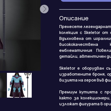
Описание
Пренесете легендарнат
колекция с Skeletor от 
Вдъхновена от игралния
висококачествена 
емблематичния Повел
детайли, автентичен ди
Skeletor е оборудван с
изработените броня, о
визията на героя във фи
Премиум кутията с пр
както за колекционери
изложат фигурата в ори