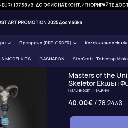
 EUR/ 107.58 лв. ДО ОФИС НА ЕКОНТ,ИГНОРИРАЙТЕ ДО
OST ART PROMOTION 2025
Доставка
ари
Преордър (PRE-ORDER)
Колекционерски Ф
& MODEL KITS
GASHAPON
StarCraft: Tabletop Mini
Masters of the Un
Skeletor Екшън Ф
Наличност: Наличен
40.00€
/ 78.24лв.