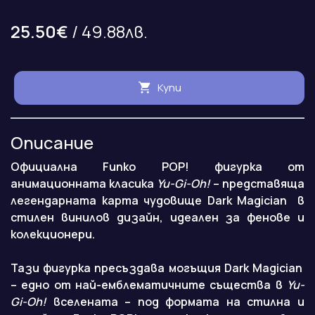
25.50€
/ 49.88лв.
Купи
Описание
Официална Funko POP! фигурка от
анимационната класика
Yu-Gi-Oh!
– представяща
легендарната карта чудовище Dark Magician в
стилен винилов дизайн, идеален за фенове и
колекционери.
Тази фигурка пресъздава могъщия Dark Magician
– едно от най-емблематичните същества в
Yu-
Gi-Oh!
вселената – под формата на стилна и