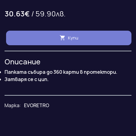
30.63€
/ 59.90лв.
Купи
Описание
Папката събира до 360 карти в протектори.
Затваря се с цип.
Марка:
EVORETRO