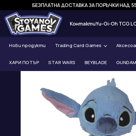
БЕЗПЛАТНА ДОСТАВКА ЗА ПОРЪЧКИ НАД 55
Контакти
Yu-Gi-Oh TCG L
Нови продукти
Trading Card Games
Аксесо
ХАРИ ПОТЪР
STAR WARS
BEYBLADE
GUNDAM 