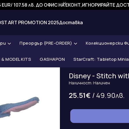
 EUR/ 107.58 лв. ДО ОФИС НА ЕКОНТ,ИГНОРИРАЙТЕ ДО
OST ART PROMOTION 2025
Доставка
ари
Преордър (PRE-ORDER)
Колекционерски Ф
& MODEL KITS
GASHAPON
StarCraft: Tabletop Mini
Disney - Stitch w
Наличност: Наличен
25.51€
/ 49.90лв.