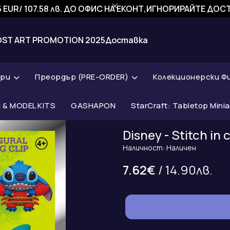
 EUR/ 107.58 лв. ДО ОФИС НА ЕКОНТ,ИГНОРИРАЙТЕ ДО
OST ART PROMOTION 2025
Доставка
ари
Преордър (PRE-ORDER)
Колекционерски Ф
& MODEL KITS
GASHAPON
StarCraft: Tabletop Mini
Disney - Stitch i
Наличност: Наличен
7.62€
/ 14.90лв.