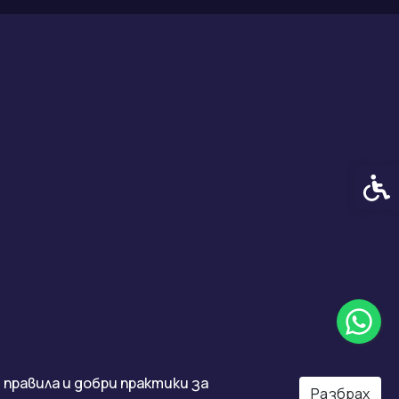
Спец
правила и добри практики за
Разбрах