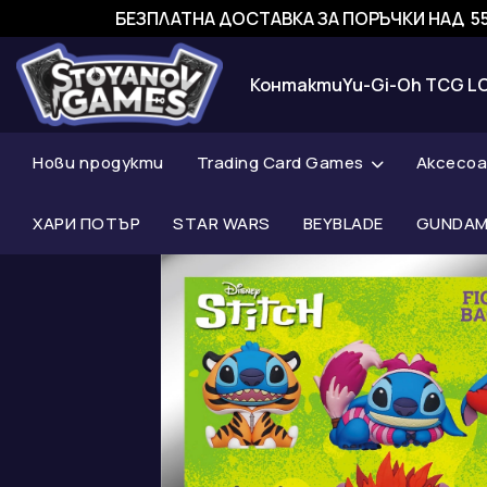
БЕЗПЛАТНА ДОСТАВКА ЗА ПОРЪЧКИ НАД 55
Контакти
Yu-Gi-Oh TCG L
Нови продукти
Trading Card Games
Аксесо
ХАРИ ПОТЪР
STAR WARS
BEYBLADE
GUNDAM 