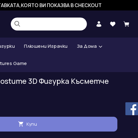
СТАВКАТА,КОЯТО ВИ ПОКАЗВА В CHECKOUT
игурки
Плюшени Играчки
За Дома
atures Game
n costume 3D Фигурка Късметче
Купи