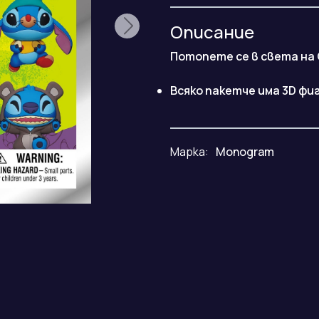
Описание
Потопете се в света на 
Всяко пакетче има 3D фиг
Марка:
Monogram