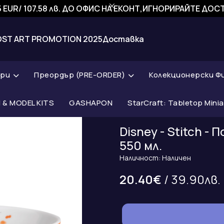
 EUR/ 107.58 лв. ДО ОФИС НА ЕКОНТ,ИГНОРИРАЙТЕ ДО
OST ART PROMOTION 2025
Доставка
ари
Преордър (PRE-ORDER)
Колекционерски Ф
& MODEL KITS
GASHAPON
StarCraft: Tabletop Mini
Disney - Stitch -
550 мл.
Наличност: Наличен
20.40€
/ 39.90лв.