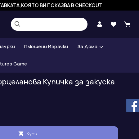
СТАВКАТА,КОЯТО ВИ ПОКАЗВА В CHECKOUT
игурки
Плюшени Играчки
За Дома
atures Game
 Порцеланова Купичка за закуска
Купи