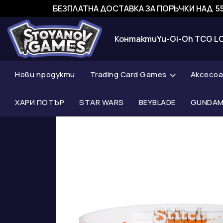
БЕЗПЛАТНА ДОСТАВКА ЗА ПОРЪЧКИ НАД 55
Контакти
Yu-Gi-Oh TCG L
Нови продукти
Trading Card Games
Аксесо
ХАРИ ПОТЪР
STAR WARS
BEYBLADE
GUNDAM 