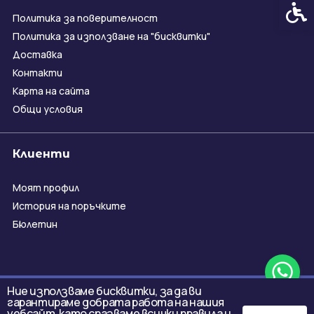
Спец
Политика за поверителност
Политика за използване на "бисквитки"
Доставка
Контакти
Карта на сайта
Общи условия
Клиенти
Моят профил
История на поръчките
Бюлетин
Ние използваме бисквитки, за да ви
гарантираме добрата работа на нашия
уебсайт, като спазваме всички правила и