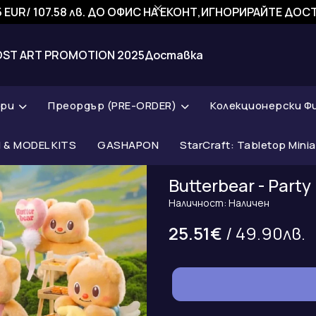
 EUR/ 107.58 лв. ДО ОФИС НА ЕКОНТ,ИГНОРИРАЙТЕ ДО
OST ART PROMOTION 2025
Доставка
ари
Преордър (PRE-ORDER)
Колекционерски Ф
& MODEL KITS
GASHAPON
StarCraft: Tabletop Mini
Butterbear - Par
Наличност: Наличен
25.51€
/ 49.90лв.