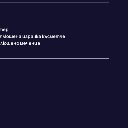
стер
е плюшена играчка късметче
 плюшено меченце