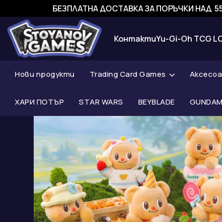
БЕЗПЛАТНА ДОСТАВКА ЗА ПОРЪЧКИ НАД 55
Контакти
Yu-Gi-Oh TCG L
Нови продукти
Trading Card Games
Аксесо
ХАРИ ПОТЪР
STAR WARS
BEYBLADE
GUNDAM 