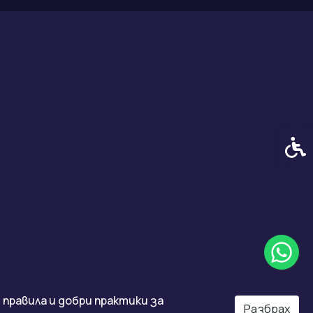
Спец
правила и добри практики за
Разбрах