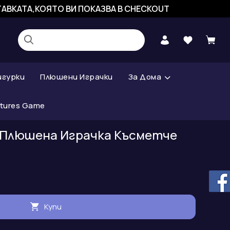
СТАВКАТА,КОЯТО ВИ ПОКАЗВА В CHECKOUT
игурки
Плюшени Играчки
За Дома
atures Game
ty Плюшена Играчка Късметче
Купи