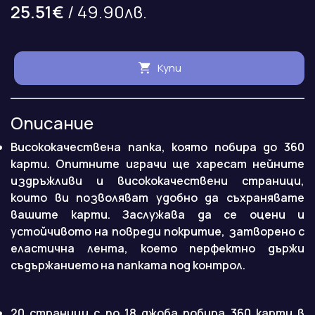
25.51€
/ 49.90лв.
Купи
Описание
Висококачествена папка, която побира до 360
карти. Опитните играчи ще харесат нейните
издръжливи и висококачествени страници,
които ви позволяват удобно да съхранявате
вашите карти. Заслужава да се оцени и
устойчивото на повреди покритие, затворено с
еластична лента, което перфектно държи
съдържанието на папката под контрол.
20 страници с по 18 джоба побира 360 карти в